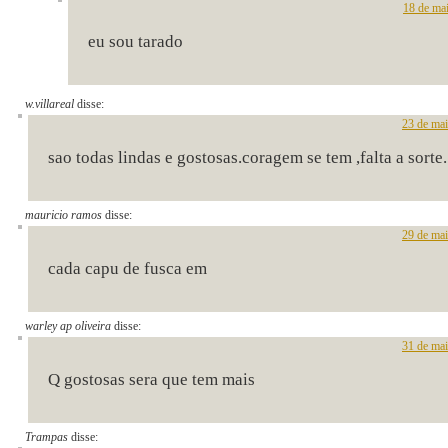
18 de ma
eu sou tarado
w.villareal
disse:
23 de mai
sao todas lindas e gostosas.coragem se tem ,falta a sorte.
mauricio ramos
disse:
29 de mai
cada capu de fusca em
warley ap oliveira
disse:
31 de mai
Q gostosas sera que tem mais
Trampas
disse: