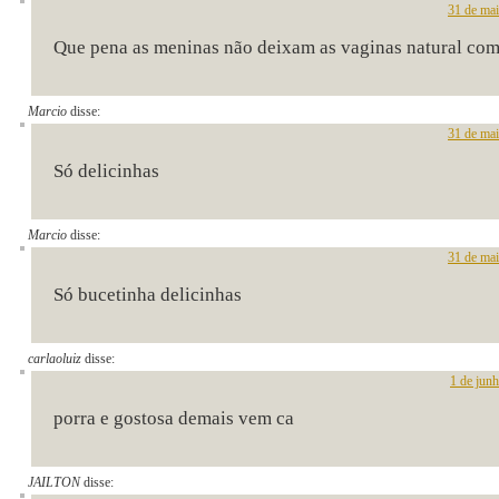
31 de mai
Que pena as meninas não deixam as vaginas natural com
Marcio
disse:
31 de mai
Só delicinhas
Marcio
disse:
31 de mai
Só bucetinha delicinhas
carlaoluiz
disse:
1 de jun
porra e gostosa demais vem ca
JAILTON
disse: