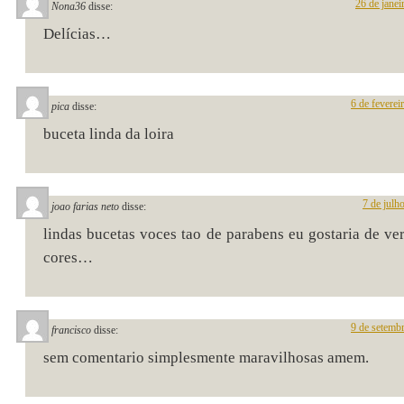
26 de janei
Nona36
disse:
Delícias…
6 de feverei
pica
disse:
buceta linda da loira
7 de julh
joao farias neto
disse:
lindas bucetas voces tao de parabens eu gostaria de ver
cores…
9 de setemb
francisco
disse:
sem comentario simplesmente maravilhosas amem.