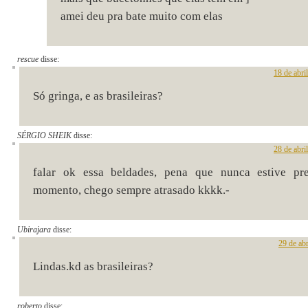
amei deu pra bate muito com elas
rescue
disse:
18 de abri
Só gringa, e as brasileiras?
SÉRGIO SHEIK
disse:
28 de abri
falar ok essa beldades, pena que nunca estive pre
momento, chego sempre atrasado kkkk.-
Ubirajara
disse:
29 de ab
Lindas.kd as brasileiras?
roberto
disse: