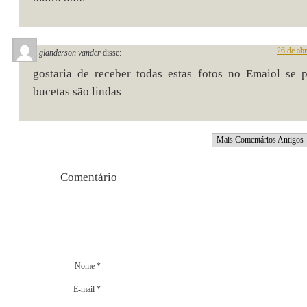
26 de abr
glanderson vander
disse:
gostaria de receber todas estas fotos no Emaiol se p
bucetas são lindas
Mais Comentários Antigos
Comentári
Nome
*
E-mail
*