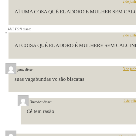
2 de jun
AÍ UMA COSA QUÉ EL ADORO E MULHER SEM CAL
JAILTON
disse:
2 de jun
AI COISA QUÉ EL ADORO É MULHERE SEM CALCI
3 de jun
jouw
disse:
suas vagabundas vc são biscatas
2 de jul
Huendeu
disse:
Cê tem rasão