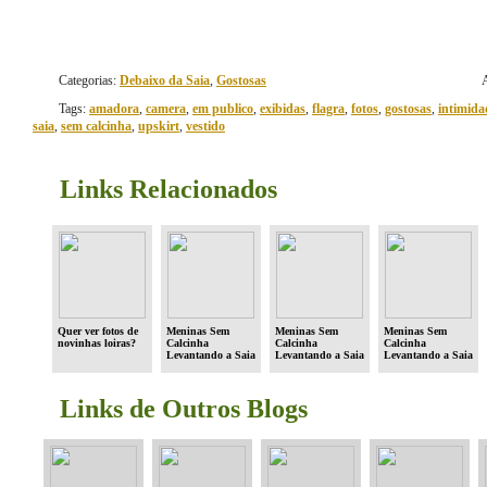
Categorias:
Debaixo da Saia
,
Gostosas
Tags:
amadora
,
camera
,
em publico
,
exibidas
,
flagra
,
fotos
,
gostosas
,
intimida
saia
,
sem calcinha
,
upskirt
,
vestido
Links Relacionados
Quer ver fotos de
Meninas Sem
Meninas Sem
Meninas Sem
novinhas loiras?
Calcinha
Calcinha
Calcinha
Levantando a Saia
Levantando a Saia
Levantando a Saia
em Público (parte
em Público (parte
em Público (parte
#5)
#8)
#9)
Links de Outros Blogs