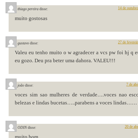
14 de outubr
thiago pereira
disse:
muito gostosas
27 de feverei
gustavo
disse:
Valeu eu tenho muito o w agradecer a vcs pw foi hj q e
eu gozo. Deu pra beter uma dahora. VALEU!!!
7 de ab
joão
disse:
voces sim sao mulheres de verdade….voces nao esc
belezas e lindas bucetas…..parabens a voces lindas……
20 de ab
ODIN
disse:
muito bom