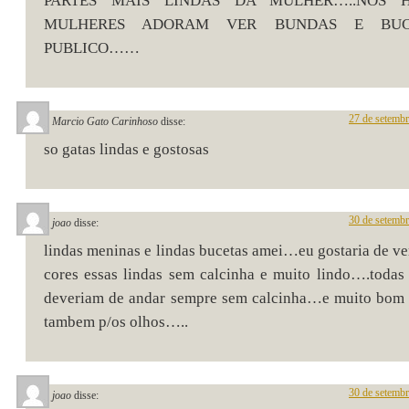
PARTES MAIS LINDAS DA MULHER…..NOS 
MULHERES ADORAM VER BUNDAS E BUC
PUBLICO……
27 de setemb
Marcio Gato Carinhoso
disse:
so gatas lindas e gostosas
30 de setemb
joao
disse:
lindas meninas e lindas bucetas amei…eu gostaria de ver
cores essas lindas sem calcinha e muito lindo….todas
deveriam de andar sempre sem calcinha…e muito bom 
tambem p/os olhos…..
30 de setemb
joao
disse: