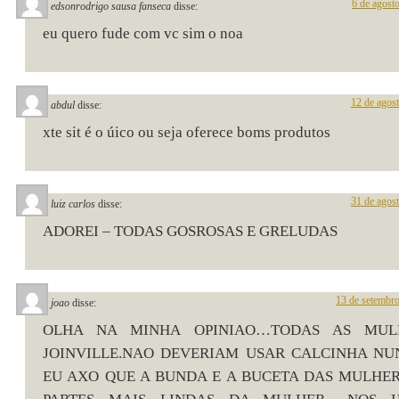
6 de agost
edsonrodrigo sausa fanseca
disse:
eu quero fude com vc sim o noa
12 de agos
abdul
disse:
xte sit é o úico ou seja oferece boms produtos
31 de agos
luiz carlos
disse:
ADOREI – TODAS GOSROSAS E GRELUDAS
13 de setembr
joao
disse:
OLHA NA MINHA OPINIAO…TODAS AS MUL
JOINVILLE.NAO DEVERIAM USAR CALCINHA NU
EU AXO QUE A BUNDA E A BUCETA DAS MULHER