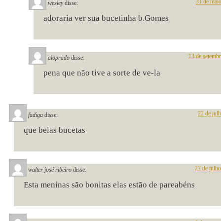
31 de maio
wesley
disse:
adoraria ver sua bucetinha b.Gomes
13 de setemb
aloprado
disse:
pena que não tive a sorte de ve-la
22 de jul
fadiga
disse:
que belas bucetas
27 de julh
walter josé ribeiro
disse:
Esta meninas são bonitas elas estão de pareabéns