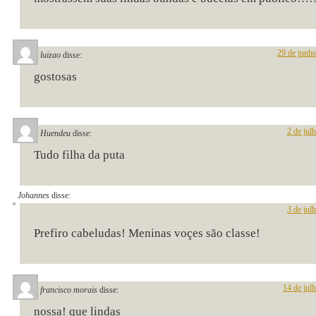
29 de junh
luizao
disse:
gostosas
2 de jul
Huendeu
disse:
Tudo filha da puta
Johannes
disse:
3 de jul
Prefiro cabeludas! Meninas voçes são classe!
14 de jul
francisco morais
disse:
nossa! que lindas