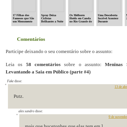
17 Filhas dos
Spray Deixa
Os Melhores
Uma Descoberta
Famosos que São
Ciclistas
Hotéis em Canela
Incrível Acontece
um Monumento
Brilhantes a Noite
no Rio Grande do
Durante
Sul
Exploração no
Oceano
Comentários
Participe deixando o seu comentário sobre o assunto:
Leia os
58 comentários
sobre o assunto:
Meninas 
Levantando a Saia em Público (parte #4)
Fake
disse:
13 de abr
Putz.
alex sandro
disse:
9 de novembr
mais que bucetonhes que elas tem em ]