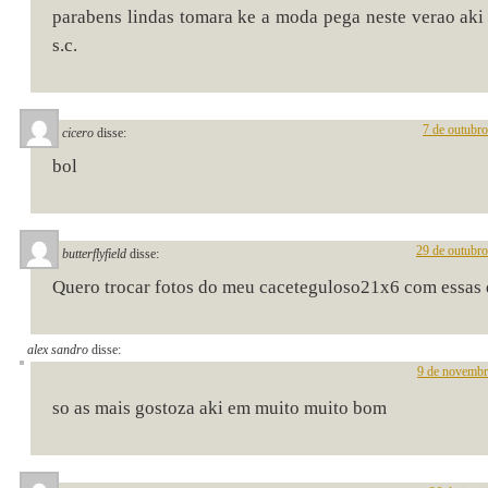
parabens lindas tomara ke a moda pega neste verao aki 
s.c.
7 de outubr
cicero
disse:
bol
29 de outubr
butterflyfield
disse:
Quero trocar fotos do meu caceteguloso21x6 com essas d
alex sandro
disse:
9 de novembr
so as mais gostoza aki em muito muito bom