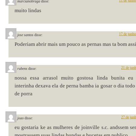
11 de junh
marcianobraga
disse:
muito lindas
17 de junh
jose santos
disse:
Poderiam abrir mais um pouco as pernas mas ta bom ass
21 de jun
rubens
disse:
nossa essa arrasol muito gostosa linda bunita eu
interinha dexava ela de perna bamba ia gosar o dia todo
de porra
27 de jun
joao
disse:
eu gostaria ke as mulheres de joinville s.c. andssem se
mostrassem suas lindas bundas e bucetas em publico…