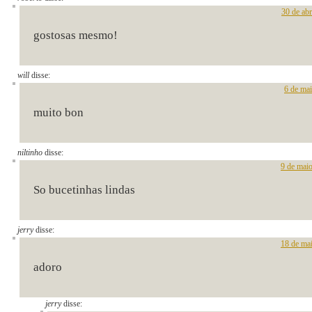
30 de abr
gostosas mesmo!
will
disse:
6 de ma
muito bon
niltinho
disse:
9 de mai
So bucetinhas lindas
jerry
disse:
18 de ma
adoro
jerry
disse: