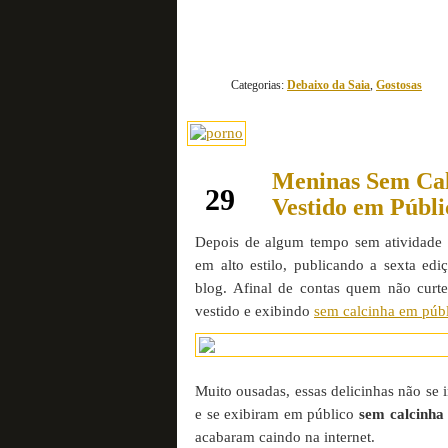
Categorias:
Debaixo da Saia
,
Gostosas
Meninas Sem Cal
fevereiro
29
Vestido em Públi
Depois de algum tempo sem atividade 
em alto estilo, publicando a sexta ed
blog. Afinal de contas quem não curt
vestido e exibindo
sem calcinha em púb
Muito ousadas, essas delicinhas não se
e se exibiram em público
sem calcinha
acabaram caindo na internet.