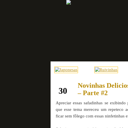
Novinhas Delicio
junho
30
– Parte #2
Apreciar essas safadinhas se exibindo
que esse tema mereceu um repeteco 
ficar sem fôlego com essas ninfetinhas e