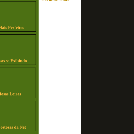
Mais Perfeitos
sas se Exibindo
iosas Loiras
ostosas da Net