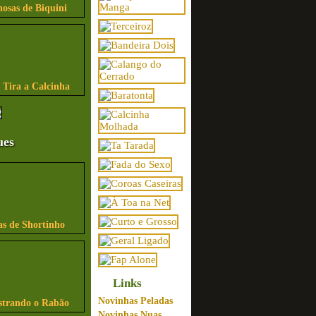
osas de Biquini
 Tira a Calcinha
ues
as de Shortinho
Links
Novinhas Peladas
strando o Rabão
Novinhas Nuas