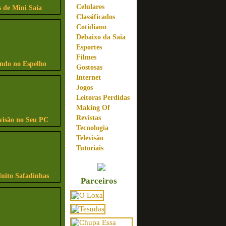
Celulares
 de Mini Saia
Classificados
Cotidiano
Debaixo da Saia
Esportes
Filmes
indo no Espelho
Gostosas
Internet
Jogos
Leitoras Perdidas
Making Of
Revistas
visão no Seu PC
Tecnologia
Televisão
Tutoriais
uito Safadinhas
Parceiros