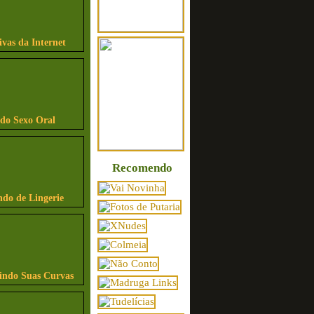
ivas da Internet
ndo Sexo Oral
Recomendo
ndo de Lingerie
bindo Suas Curvas