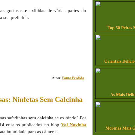
as
gostosas e exibidas de várias partes do
 sua preferida.
Top 50 Peitos 
35
Orientais Delicio
comentário(s)
Autor:
Ponto Perdido
As Mais Delic
sas: Ninfetas Sem Calcinha
inas safadinhas
sem calcinha
se exibindo? Por
 14 ensaios publicados no blog
Vai Novinha
Morenas Mais G
sua intimidade para as câmeras.