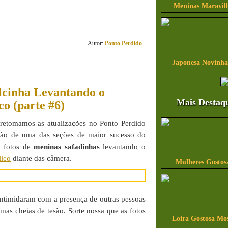
41
Meninas Maravilh
comentário(s)
Autor:
Ponto Perdido
Japonesa Novinha
cinha Levantando o
Mais Destaq
co (parte #6)
retomamos as atualizações no Ponto Perdido
ição de uma das seções de maior sucesso do
e fotos de
meninas safadinhas
levantando o
lico
diante das câmera.
Mulheres Gostos
 intimidaram com a presença de outras pessoas
mas cheias de tesão. Sorte nossa que as fotos
Loira Gostosa Mo