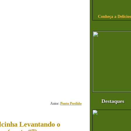
Conheça a Delicio
197
comentário(s)
Destaques
Autor:
Ponto Perdido
cinha Levantando o