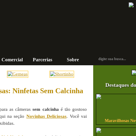
Comercial
Parcerias
Sobre
Contato
Destaques do
sas: Ninfetas Sem Calcinha
 para as câmeras
sem calcinha
é tão gostoso
aqui na seção
Novinhas Deliciosas
. Você vai
Maravilhosas No
xibidas.