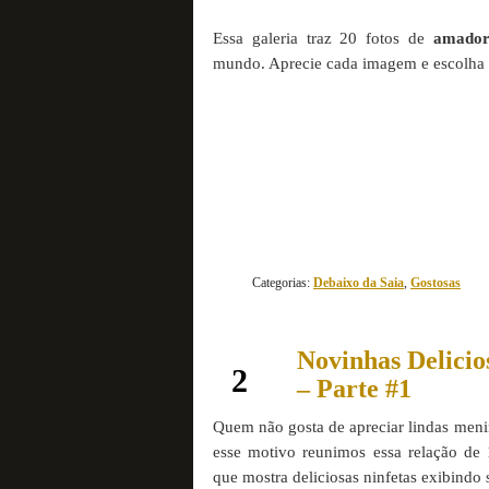
Essa galeria traz 20 fotos de
amador
mundo. Aprecie cada imagem e escolha a
continue lendo
Categorias:
Debaixo da Saia
,
Gostosas
Novinhas Delicio
janeiro
2
– Parte #1
Quem não gosta de apreciar lindas men
esse motivo reunimos essa relação de
que mostra deliciosas ninfetas exibindo 