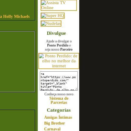
sa Holly Michaels
Divulgue
Ajude a divulgar o
Ponto Perdido
e
seja nosso
Parceiro
Conheça nosso novo
Sistema de
Parcerias
Categorías
Amigas Íntimas
Big Brother
Carnaval