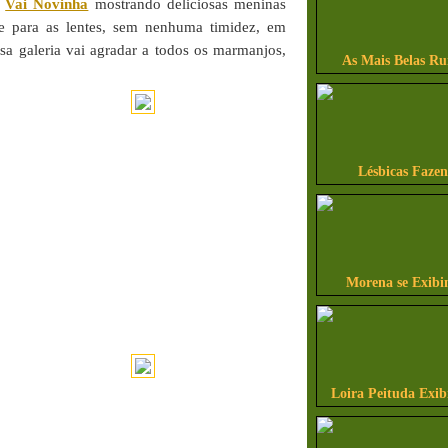
g
Vai Novinha
mostrando deliciosas meninas
e para as lentes, sem nenhuma timidez, em
essa galeria vai agradar a todos os marmanjos,
As Mais Belas Ru
Lésbicas Faze
Morena se Exibi
Loira Peituda Exi