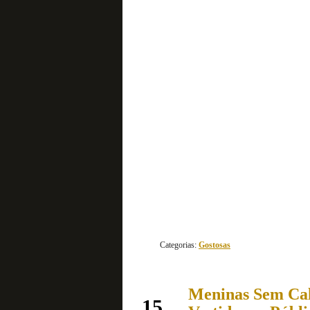
continue lendo
Categorias:
Gostosas
Meninas Sem Cal
junho
15