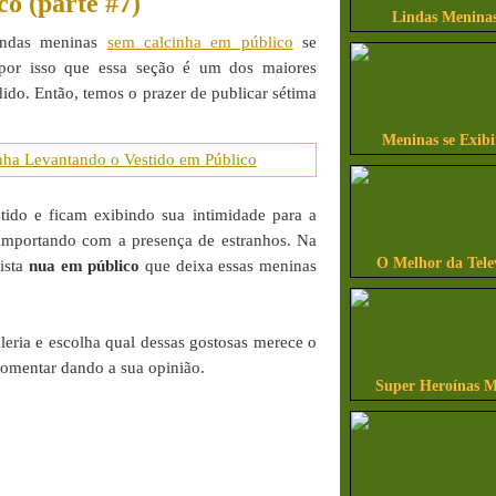
co (parte #7)
Lindas Meninas
indas meninas
sem calcinha em público
se
por isso que essa seção é um dos maiores
ido. Então, temos o prazer de publicar sétima
Meninas se Exib
tido e ficam exibindo sua intimidade para a
importando com a presença de estranhos. Na
O Melhor da Tele
vista
nua em público
que deixa essas meninas
leria e escolha qual dessas gostosas merece o
comentar dando a sua opinião.
Super Heroínas M