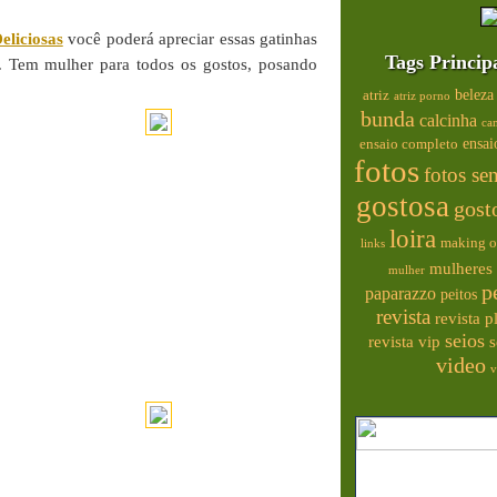
eliciosas
você poderá apreciar essas gatinhas
Tags Princip
 Tem mulher para todos os gostos, posando
beleza
atriz
atriz porno
bunda
calcinha
ca
ensai
ensaio completo
fotos
fotos se
gostosa
gost
loira
making o
links
mulheres 
mulher
p
paparazzo
peitos
revista
revista 
seios
s
revista vip
video
v