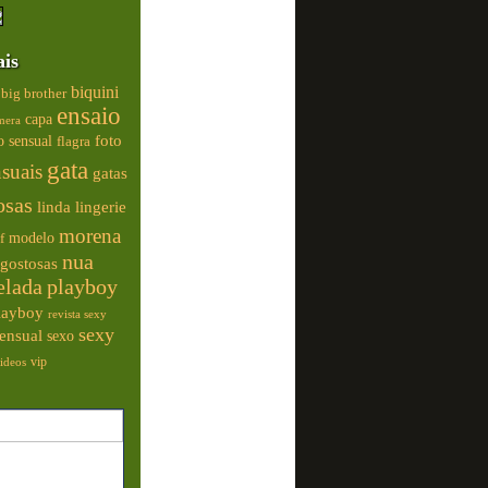
ais
biquini
big brother
ensaio
capa
mera
foto
o sensual
flagra
gata
nsuais
gatas
osas
linda
lingerie
morena
modelo
f
nua
gostosas
elada
playboy
playboy
revista sexy
sexy
ensual
sexo
vip
ideos