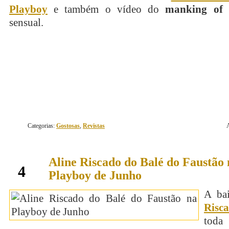
Playboy
e também o vídeo do
manking of
d
sensual.
continue lendo
Categorias:
Gostosas
,
Revistas
Aline Riscado do Balé do Faustão 
junho
4
Playboy de Junho
A ba
Risc
tod