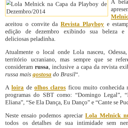
A bela
aprese
Melni
aceitou o convite da
Revista Playboy
e estamp
edição de dezembro exibindo sua beleza e 
deliciosas peladinha.
Atualmente o local onde Lola nasceu, Odessa,
território ucraniano, mas sempre que se refe
consideram
russa
, inclusive a capa da revista exi
russa mais
gostosa
do Brasil
“.
A
loira
de
olhos claros
ficou muito conhecida 
programas do SBT como: “Domingo Legal”, “
Eliana”, “Se Ela Dança, Eu Danço” e “Cante se Pud
Neste ensaio podemos apreciar
Lola Melnick n
todos os detalhes de sua intimidade sem ne