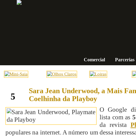
Comercial
Parcerias
Sara Jean Underwood, a Mais Fa
setembro
5
Coelhinha da Playboy
O Google di
lista com as
5
da revista
P
populares na internet. A número um dessa interessa