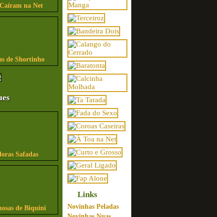
 Caíram na Net
as de Shortinho
ues
ras Safadas
Links
Novinhas Peladas
osas de Biquini
Novinhas Nuas