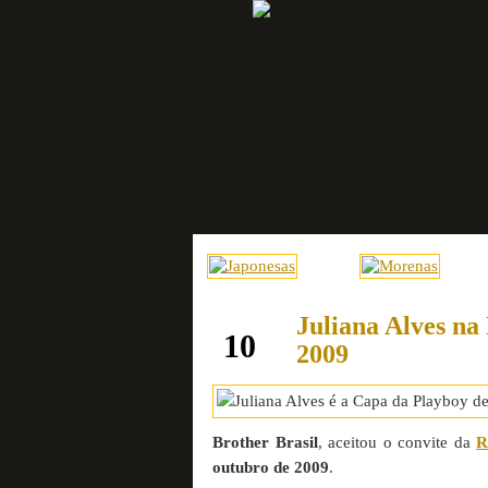
Juliana Alves na
setembro
10
2009
Brother Brasil
, aceitou o convite da
R
outubro de 2009
.