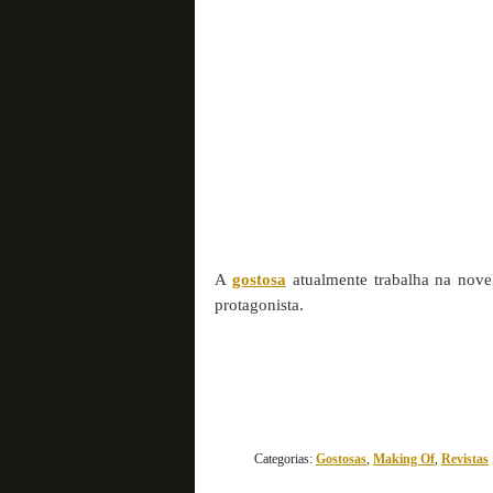
A
gostosa
atualmente trabalha na nov
protagonista.
Categorias:
Gostosas
,
Making Of
,
Revistas