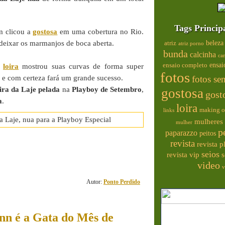
Tags Princip
 clicou a
gostosa
em uma cobertura no Rio.
deixar os marmanjos de boca aberta.
beleza
atriz
atriz porno
bunda
calcinha
ca
ensai
ensaio completo
a
loira
mostrou suas curvas de forma super
fotos
, e com certeza fará um grande sucesso.
fotos se
ira da Laje
pelada
na
Playboy de Setembro
,
gostosa
gost
a
.
loira
making o
links
mulheres 
mulher
p
paparazzo
peitos
2
revista
revista 
seios
s
revista vip
comentário(s)
video
v
Autor:
Ponto Perdido
nn é a Gata do Mês de