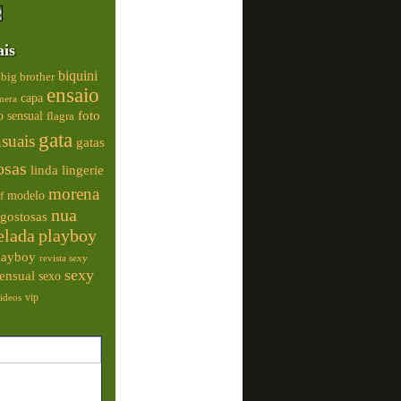
ais
biquini
big brother
ensaio
capa
mera
foto
o sensual
flagra
gata
nsuais
gatas
osas
linda
lingerie
morena
modelo
f
nua
gostosas
elada
playboy
playboy
revista sexy
sexy
ensual
sexo
vip
ideos