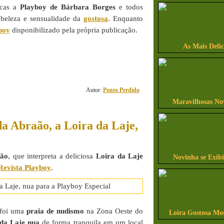
ncas a
Playboy de Bárbara Borges
e todos
 beleza e sensualidade da
gostosa
. Enquanto
boy
disponibilizado pela própria publicação.
As Mais Delic
3
comentário(s)
Autor:
Ponto Perdido
Maravilhosas No
a Abraão, a Loira da Laje,
aão
, que interpreta a deliciosa
Loira da Laje
Novinha se Exib
Revista Playboy
.
foi uma
praia de nudismo
na Zona Oeste do
Loira Gostosa Mo
 da Laje nua
de forma tranquila em um local