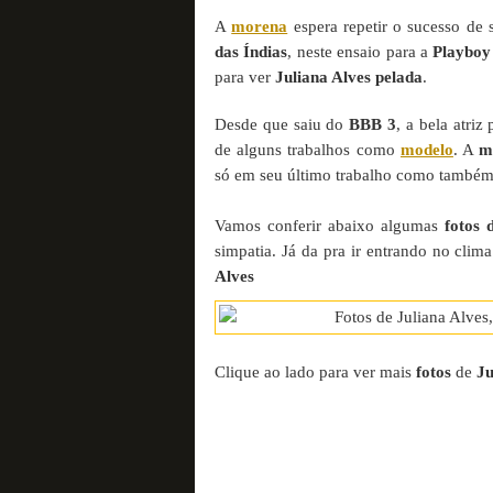
A
morena
espera repetir o sucesso de
das Índias
, neste ensaio para a
Playboy
para ver
Juliana Alves pelada
.
Desde que saiu do
BBB 3
, a bela atri
de alguns trabalhos como
modelo
. A
m
só em seu último trabalho como também 
Vamos conferir abaixo algumas
fotos 
simpatia. Já da pra ir entrando no cl
Alves
Clique ao lado para ver mais
fotos
de
Ju
continue lendo