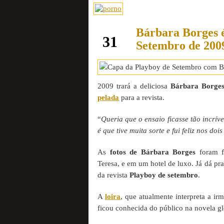
Bárbara Borges 
agosto
31
Setembro de 200
2009 trará a deliciosa
Bárbara Borge
pelada
para a revista.
“
Queria que o ensaio ficasse tão incrív
é que tive muita sorte e fui feliz nos doi
As
fotos de Bárbara Borges
foram fe
Teresa, e em um hotel de luxo. Já dá p
da revista
Playboy de setembro
.
A
loira
, que atualmente interpreta a ir
ficou conhecida do público na novela g