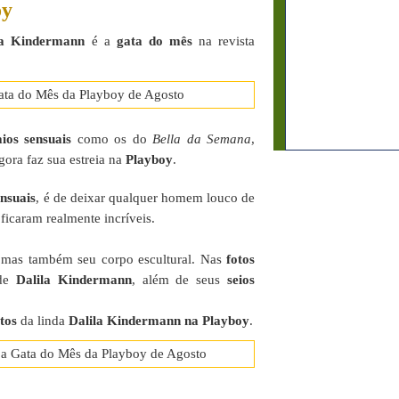
oy
la Kindermann
é a
gata do mês
na revista
aios sensuais
como os do
Bella da Semana
,
agora faz sua estreia na
Playboy
.
ensuais
, é de deixar qualquer homem louco de
ficaram realmente incríveis.
a mas também seu corpo escultural. Nas
fotos
 de
Dalila Kindermann
, além de seus
seios
tos
da linda
Dalila Kindermann na Playboy
.
6