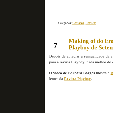
Categorias:
Gostosas
,
Revistas
Making of do En
setembro
7
Playboy de Sete
Depois de apreciar a sensualidade da a
para a revista
Playboy
, nada melhor do 
O
vídeo de Bárbara Borges
mostra a
l
lentes da
Revista Playboy
.