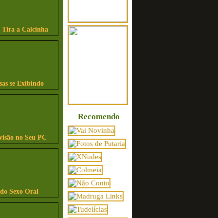
 Tira a Calcinha
sas se Exibindo
Recomendo
visão no Seu PC
ndo Sexo Oral