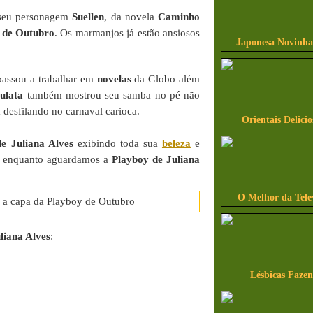
 seu personagem
Suellen
, da novela
Caminho
 de Outubro
. Os marmanjos já estão ansiosos
Japonesa Novinha
z passou a trabalhar em
novelas
da Globo além
ulata
também mostrou seu samba no pé não
desfilando no carnaval carioca.
Orientais Delicio
de Juliana Alves
exibindo toda sua
beleza
e
ima enquanto aguardamos a
Playboy de Juliana
O Melhor da Tele
liana Alves
:
Lésbicas Faze