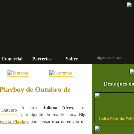
Comercial
Parcerias
Sobre
Contato
Destaques do
 Playboy de Outubro de
A atriz
Juliana Alves
, ex-
participante do reality show
Big
Loira Peituda Exi
evista Playboy
para posar
nua
na edição de