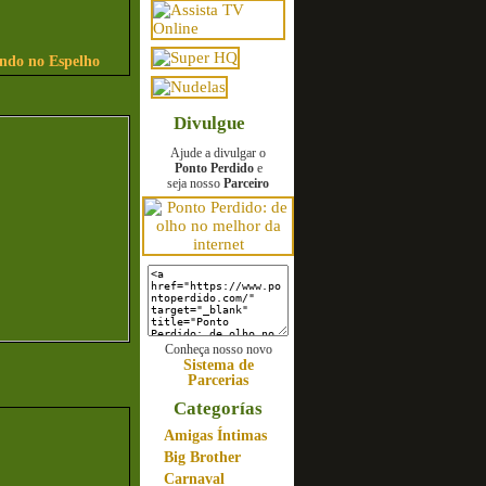
indo no Espelho
Divulgue
Ajude a divulgar o
Ponto Perdido
e
seja nosso
Parceiro
Conheça nosso novo
Sistema de
Parcerias
Categorías
Amigas Íntimas
Big Brother
Carnaval