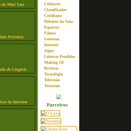
Celulares
 de Mini Saia
Classificados
Cotidiano
Debaixo da Saia
Esportes
Filmes
Mais Perfeitos
Gostosas
Internet
Jogos
Leitoras Perdidas
Making Of
Revistas
ndo de Lingerie
Tecnologia
Televisão
Tutoriais
ivas da Internet
Parceiros