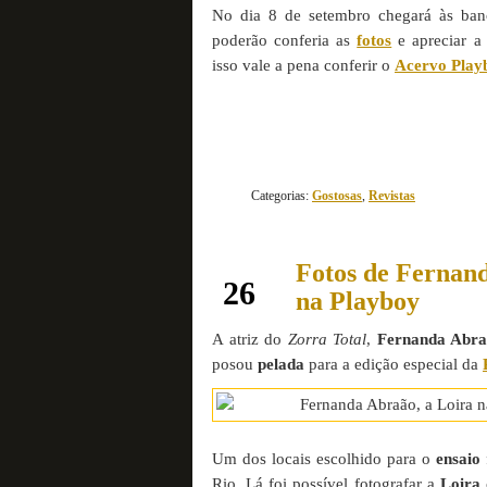
No dia 8 de setembro chegará às ba
poderão conferia as
fotos
e apreciar a
isso vale a pena conferir o
Acervo Play
Categorias:
Gostosas
,
Revistas
Fotos de Fernand
agosto
26
na Playboy
A atriz do
Zorra Total
,
Fernanda Abr
posou
pelada
para a edição especial da
Um dos locais escolhido para o
ensaio
Rio. Lá foi possível fotografar a
Loira