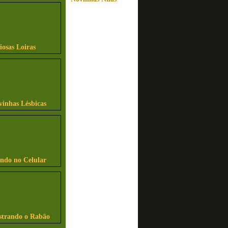
iosas Loiras
vinhas Lésbicas
indo no Celular
strando o Rabão