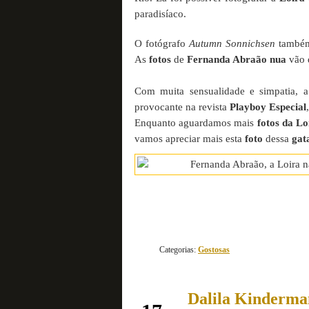
paradisíaco.
O fotógrafo
Autumn Sonnichsen
também
As
fotos
de
Fernanda Abraão nua
vão 
Com muita sensualidade e simpatia, 
provocante na revista
Playboy Especial
Enquanto aguardamos mais
fotos da Lo
vamos apreciar mais esta
foto
dessa
gat
Categorias:
Gostosas
Dalila Kinderma
agosto