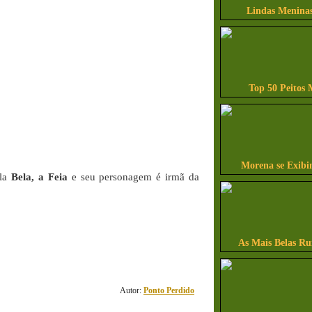
Lindas Meninas
Top 50 Peitos 
Morena se Exibi
ela
Bela, a Feia
e seu personagem é irmã da
1
As Mais Belas Ru
comentário(s)
Autor:
Ponto Perdido