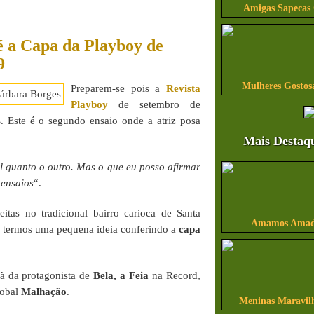
Amigas Sapecas
é a Capa da Playboy de
9
Mulheres Gostos
Preparem-se pois a
Revista
Playboy
de setembro de
s
. Este é o segundo ensaio onde a atriz posa
Mais Destaq
el quanto o outro. Mas o que eu posso afirmar
s ensaios
“.
itas no tradicional bairro carioca de Santa
Amamos Amado
ra termos uma pequena ideia conferindo a
capa
mã da protagonista de
Bela, a Feia
na Record,
lobal
Malhação
.
Meninas Maravilh