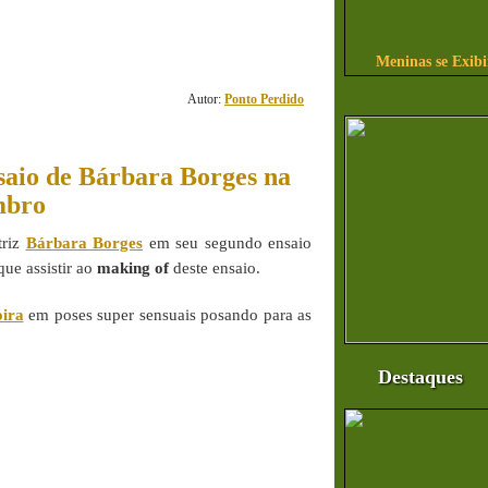
10
comentário(s)
Meninas se Exib
Autor:
Ponto Perdido
saio de Bárbara Borges na
mbro
triz
Bárbara Borges
em seu segundo ensaio
que assistir ao
making of
deste ensaio.
oira
em poses super sensuais posando para as
Destaques