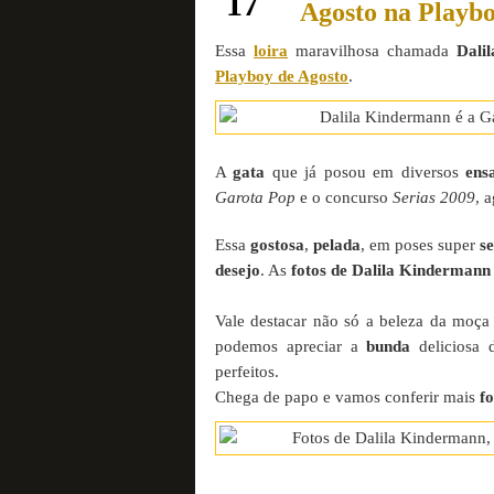
17
Agosto na Playb
Essa
loira
maravilhosa chamada
Dali
Playboy de Agosto
.
A
gata
que já posou em diversos
ens
Garota Pop
e o concurso
Serias 2009
, 
Essa
gostosa
,
pelada
, em poses super
s
desejo
. As
fotos de Dalila Kindermann
Vale destacar não só a beleza da moç
podemos apreciar a
bunda
deliciosa
perfeitos.
Chega de papo e vamos conferir mais
fo