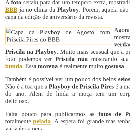
A
foto
serviu para dar um tempero extra, mostra
BBB
ja no clima da
Playboy
. Porém, aquela não 
capa da edição de aniversário da revista.
Ago
mostr
verda
Priscila na Playboy
. Muito mais sensual que a pr
foto podemos ver
Priscila nua
mostrando sua 
bunda
. Essa
morena
é realmente muito
gostosa
.
Também é possível ver um pouco dos belos
seio
Não é a toa que a
Playboy de Priscila Pires
é a ma
do ano. Além de linda a moça tem um corp
delicioso.
Falta pouco para publicarmos as
fotos de Pr
totalmente
pelada
. A espera foi grande mas tenh
vai valer a pena.