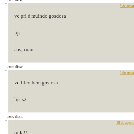
ruan
disse:
5 de agos
vc pri é muindo gosdosa
bjs
aas; ruan
ruan
disse:
5 de agos
vc filco bem gostosa
bjs s2
enos
disse:
18 de agost
oi la!!