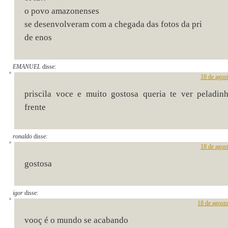
o povo amazonenses
se desenvolveram com a chegada das fotos da pri
de enos
EMANUEL
disse:
18 de agos
priscila voce e muito gostosa queria te ver peladi
frente
ronaldo
disse:
18 de agos
gostosa
igor
disse:
18 de agost
vooç é o mundo se acabando