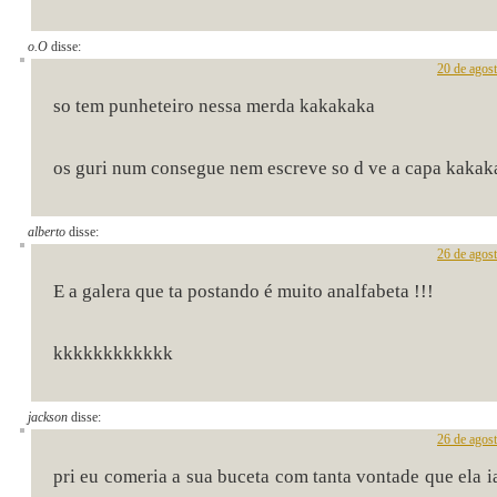
o.O
disse:
20 de agos
so tem punheteiro nessa merda kakakaka
os guri num consegue nem escreve so d ve a capa kakak
alberto
disse:
26 de agos
E a galera que ta postando é muito analfabeta !!!
kkkkkkkkkkkk
jackson
disse:
26 de agos
pri eu comeria a sua buceta com tanta vontade que ela i