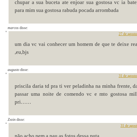
chupar a sua buceta ate enjoar sua gostosa vc ia bat
para mim sua gostosa rabuda pocada arrombada
marcos
disse:
27 de agost
um dia vc vai conhecer um homem de que te deixe re
,eu,bjs
augusto
disse:
31 de agost
priscila daria td pra ti ver peladinha na minha frente, d
passar uma noite de comendo vc e mto gostosa mil
pri……
Zezin
disse:
31 de agos
não acho nem a pau as fotos dessa puta