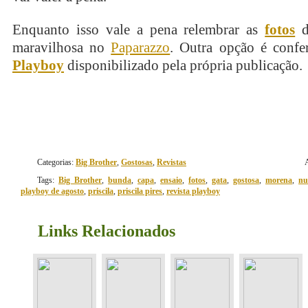
Enquanto isso vale a pena relembrar as
fotos
d
maravilhosa no
Paparazzo
. Outra opção é confe
Playboy
disponibilizado pela própria publicação.
Categorias:
Big Brother
,
Gostosas
,
Revistas
Tags:
Big Brother
,
bunda
,
capa
,
ensaio
,
fotos
,
gata
,
gostosa
,
morena
,
nu
playboy de agosto
,
priscila
,
priscila pires
,
revista playboy
Links Relacionados