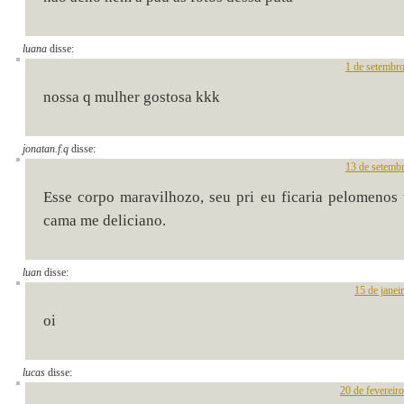
luana
disse:
1 de setembr
nossa q mulher gostosa kkk
jonatan.f.q
disse:
13 de setemb
Esse corpo maravilhozo, seu pri eu ficaria pelomenos t
cama me deliciano.
luan
disse:
15 de janei
oi
lucas
disse:
20 de fevereir