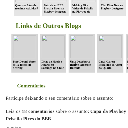
Quer ver fotos de
Foto da ex-BBB
Making Of –
Cleo Pires Nua na
meninas exibidas?
Priscila Pires na
Vídeo de Priscila
Playboy de Agosto
Playboy de Agosto
na Playboy de
de 2009
Agosto 2009
Links de Outros Blogs
Pipo Derani Vence
Dicas de Hotéis e
Uma Descoberta
Casal Cai em
as 12 Horas de
Aparts em
Incrível Acontece
Fossa que se Abriu
Sebring
Santiago no Chile
Durante
no Quarto
Exploração no
Enquanto
Oceano
Dormiam
Comentários
Participe deixando o seu comentário sobre o assunto:
Leia os
18 comentários
sobre o assunto:
Capa da Playboy 
Priscila Pires do BBB