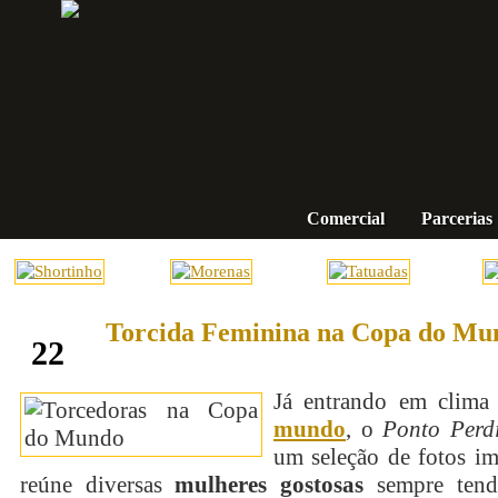
Comercial
Parcerias
Torcida Feminina na Copa do Mu
junho
22
Já entrando em clim
mundo
, o
Ponto Perd
um seleção de fotos im
reúne diversas
mulheres gostosas
sempre ten