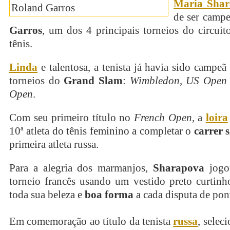
Maria Shar
de ser camp
Garros
, um dos 4 principais torneios do circui
tênis.
Linda
e talentosa, a tenista já havia sido campeã
torneios do
Grand Slam
:
Wimbledon
,
US Open
Open
.
Com seu primeiro título no
French Open
, a
loira
10ª atleta do tênis feminino a completar o
carrer 
primeira atleta russa.
Para a alegria dos marmanjos,
Sharapova
jogou
torneio francês usando um vestido preto curtinh
toda sua beleza e
boa forma
a cada disputa de pon
Em comemoração ao título da tenista
russa
, selec