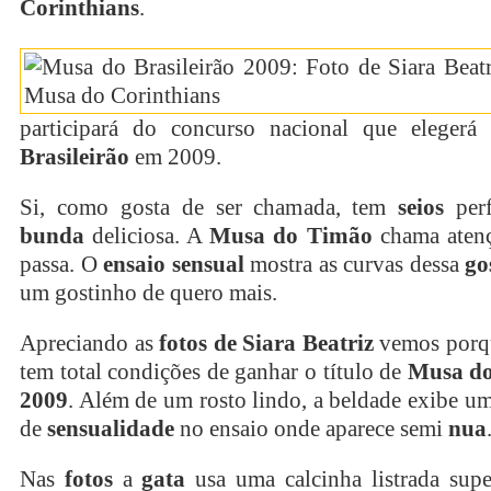
Corinthians
.
participará do concurso nacional que eleger
Brasileirão
em 2009.
Si, como gosta de ser chamada, tem
seios
perf
bunda
deliciosa. A
Musa do Timão
chama aten
passa. O
ensaio sensual
mostra as curvas dessa
go
um gostinho de quero mais.
Apreciando as
fotos de Siara Beatriz
vemos porq
tem total condições de ganhar o título de
Musa do
2009
. Além de um rosto lindo, a beldade exibe u
de
sensualidade
no ensaio onde aparece semi
nua
Nas
fotos
a
gata
usa uma calcinha listrada sup