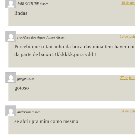
18 de ma
JAIR SCHURE
disse:
lindas
18 de jun
Ivo Alves dos Anjos Junior
disse:
Percebi que o tamanho da boca das mina tem haver c
da parte de baixo!!!kkkkkk.pura vdd!!
27 de jun
jjorge
disse:
gotoso
31 de jul
anderson
disse:
se abrir pra mim como mesmo