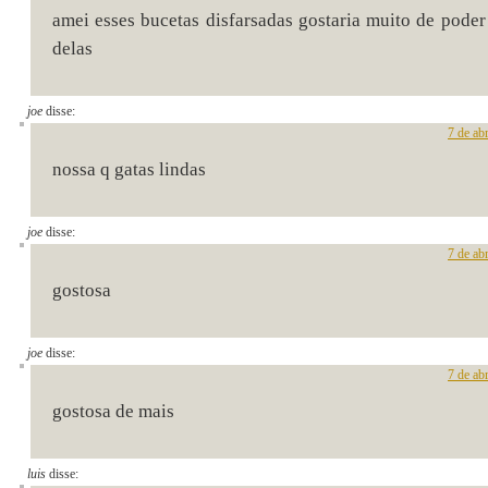
amei esses bucetas disfarsadas gostaria muito de pode
delas
joe
disse:
7 de ab
nossa q gatas lindas
joe
disse:
7 de ab
gostosa
joe
disse:
7 de ab
gostosa de mais
luis
disse: