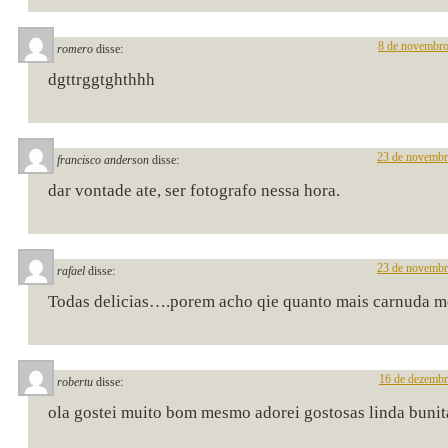
8 de novembro
romero
disse:
dgttrggtghthhh
23 de novembr
francisco anderson
disse:
dar vontade ate, ser fotografo nessa hora.
23 de novembr
rafael
disse:
Todas delicias….porem acho qie quanto mais carnuda m
16 de dezembr
robertu
disse:
ola gostei muito bom mesmo adorei gostosas linda bunit