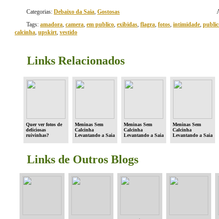
Categorias:
Debaixo da Saia
,
Gostosas
Tags:
amadora
,
camera
,
em publico
,
exibidas
,
flagra
,
fotos
,
intimidade
,
public
calcinha
,
upskirt
,
vestido
Links Relacionados
Quer ver fotos de
Meninas Sem
Meninas Sem
Meninas Sem
deliciosas
Calcinha
Calcinha
Calcinha
ruivinhas?
Levantando a Saia
Levantando a Saia
Levantando a Saia
em Público (parte
em Público (parte
em Público (parte
#4)
#2)
#8)
Links de Outros Blogs