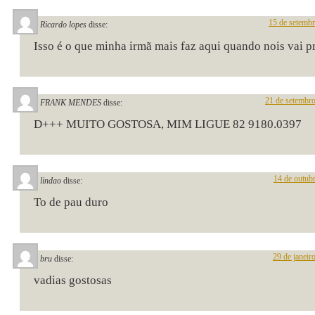
15 de setemb
Ricardo lopes
disse:
Isso é o que minha irmã mais faz aqui quando nois vai pr
21 de setembr
FRANK MENDES
disse:
D+++ MUITO GOSTOSA, MIM LIGUE 82 9180.0397
14 de outub
lindao
disse:
To de pau duro
29 de janeir
bru
disse:
vadias gostosas