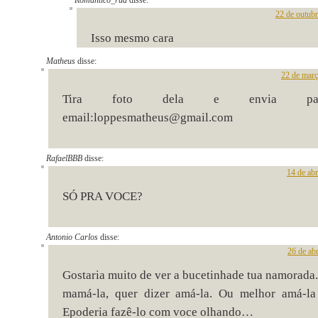
Romântico_rua
disse:
22 de outub
Isso mesmo cara
Matheus
disse:
22 de març
Tira foto dela e envia pa
email:loppesmatheus@gmail.com
RafaelBBB
disse:
14 de abr
SÓ PRA VOCE?
Antonio Carlos
disse:
26 de ab
Gostaria muito de ver a bucetinhade tua namorada.
mamá-la, quer dizer amá-la. Ou melhor amá-la
Epoderia fazê-lo com voce olhando…