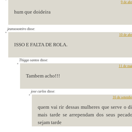
9 de ab
hum que doideira
jeanxoxoteiro
disse:
10 de abr
ISSO E FALTA DE ROLA.
Thiggo santos
disse:
11 de ma
Tambem acho!!!
jose carlos
disse:
16 de setemb
quem vai rir dessas mulheres que serve o di
mais tarde se arrependam dos seus pecado
sejam tarde