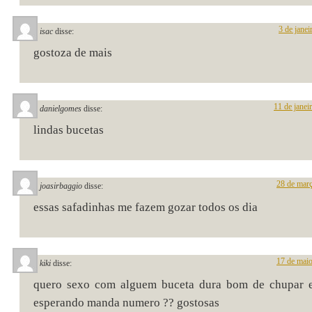
3 de jane
isac
disse:
gostoza de mais
11 de janei
danielgomes
disse:
lindas bucetas
28 de març
joasirbaggio
disse:
essas safadinhas me fazem gozar todos os dia
17 de maio
kiki
disse:
quero sexo com alguem buceta dura bom de chupar e
esperando manda numero ?? gostosas