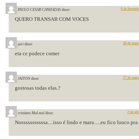
6 de feverei
PAULO CESAR CANHADAS
disse:
QUERO TRANSAR COM VOCES
26 de març
yuri
disse:
eta ce podece comer
27 de març
JAITON
disse:
gostosas todas elas.?
2 de ab
cristiano Mal-mal
disse:
Nosssssssssssa…isso é lindo e mara….eu fico louco pra 