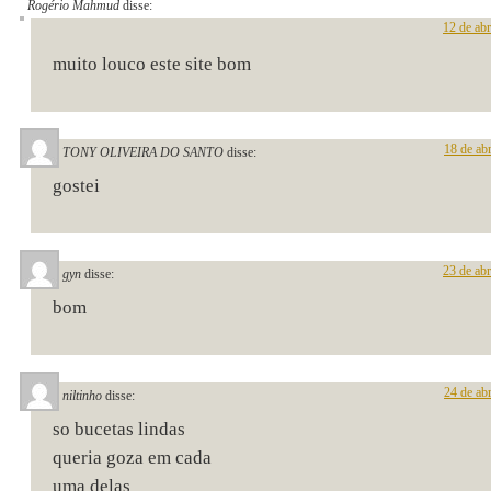
Rogério Mahmud
disse:
12 de abr
muito louco este site bom
18 de ab
TONY OLIVEIRA DO SANTO
disse:
gostei
23 de abr
gyn
disse:
bom
24 de ab
niltinho
disse:
so bucetas lindas
queria goza em cada
uma delas