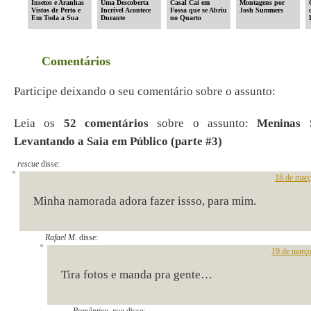
Insetos e Aranhas
Uma Descoberta
Casal Cai em
Montagens por
Vistos de Perto e
Incrível Acontece
Fossa que se Abriu
Josh Summers
Em Toda a Sua
Durante
no Quarto
Beleza
Exploração no
Enquanto
Oceano
Dormiam
Comentários
Participe deixando o seu comentário sobre o assunto:
Leia os
52 comentários
sobre o assunto:
Meninas 
Levantando a Saia em Público (parte #3)
rescue
disse:
18 de març
Minha namorada adora fazer issso, para mim.
Rafael M.
disse:
19 de março
Tira fotos e manda pra gente…