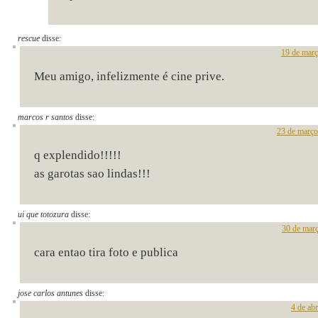
rescue
disse:
19 de març
Meu amigo, infelizmente é cine prive.
marcos r santos
disse:
23 de março
q explendido!!!!!
as garotas sao lindas!!!
ui que totozura
disse:
30 de març
cara entao tira foto e publica
jose carlos antunes
disse:
4 de ab