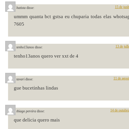
15 de jun
batista
disse:
ummm quanta bct gstsa eu chuparia todas elas whots
7605
13 de jul
tenho13anos
disse:
tenho13anos quero ver xxt de 4
11 de agos
tavari
disse:
gue bucetinhas lindas
14 de outubr
thiago pereira
disse:
que delicia quero mais