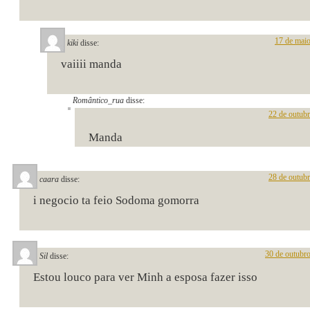
17 de maio
kiki
disse:
vaiiii manda
Romântico_rua
disse:
22 de outub
Manda
28 de outub
caara
disse:
i negocio ta feio Sodoma gomorra
30 de outubr
Sil
disse:
Estou louco para ver Minh a esposa fazer isso