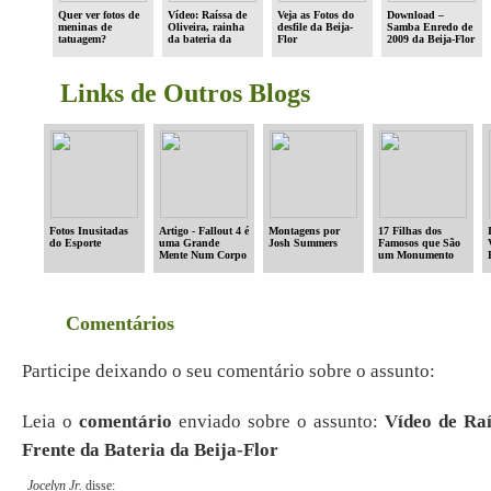
Quer ver fotos de
Vídeo: Raíssa de
Veja as Fotos do
Download –
meninas de
Oliveira, rainha
desfile da Beija-
Samba Enredo de
tatuagem?
da bateria da
Flor
2009 da Beija-Flor
Beija-Flor no
Carnaval 2008
Links de Outros Blogs
Fotos Inusitadas
Artigo - Fallout 4 é
Montagens por
17 Filhas dos
do Esporte
uma Grande
Josh Summers
Famosos que São
Mente Num Corpo
um Monumento
Datado
Comentários
Participe deixando o seu comentário sobre o assunto:
Leia o
comentário
enviado sobre o assunto:
Vídeo de Raí
Frente da Bateria da Beija-Flor
Jocelyn Jr.
disse: