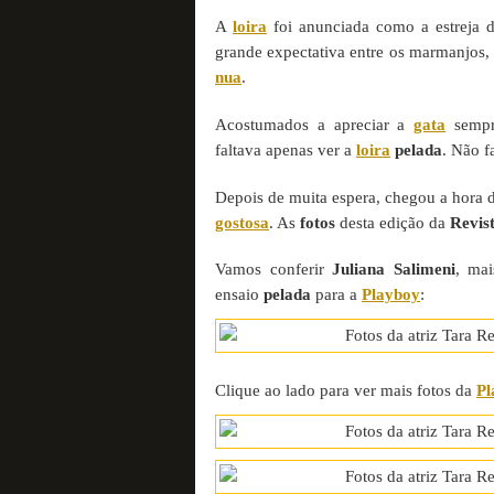
A
loira
foi anunciada como a estreja 
grande expectativa entre os marmanjos, 
nua
.
Acostumados a apreciar a
gata
sempre
faltava apenas ver a
loira
pelada
. Não f
Depois de muita espera, chegou a hora d
gostosa
. As
fotos
desta edição da
Revis
Vamos conferir
Juliana Salimeni
, ma
ensaio
pelada
para a
Playboy
:
Clique ao lado para ver mais fotos da
Pl