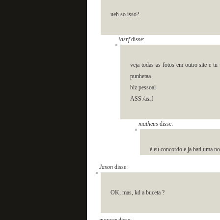
ueh so isso?
\asrf
disse:
veja todas as fotos em outro site e tu
punhetaa
blz pessoal
ASS:/asrf
matheus
disse:
é eu concordo e ja bati uma noi
Jason
disse:
OK, mas, kd a buceta ?