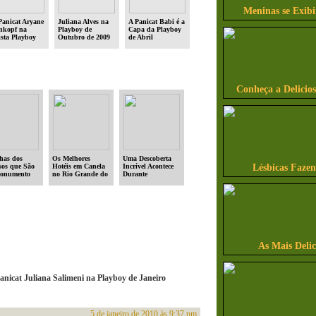
Meninas se Exib
Panicat Aryane
Juliana Alves na
A Panicat Babi é a
inkopf na
Playboy de
Capa da Playboy
ista Playboy
Outubro de 2009
de Abril
Conheça a Delicio
lhas dos
Os Melhores
Uma Descoberta
os que São
Hotéis em Canela
Incrível Acontece
Lésbicas Faze
onumento
no Rio Grande do
Durante
Sul
Exploração no
Oceano
As Mais Delic
anicat Juliana Salimeni na Playboy de Janeiro
5 de janeiro de 2010 às 9:37 pm