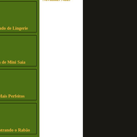
ndo de Lingerie
 de Mini Saia
Mais Perfeitos
strando o Rabão