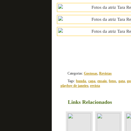
Categorias:
Gostosas
,
Revistas
Tags:
bunda
,
capa
,
ensaio
,
fotos
,
gata
,
go
playboy de janeiro
,
revista
Links Relacionados