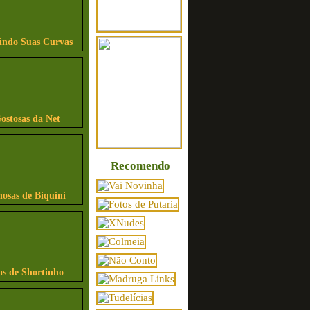
bindo Suas Curvas
ostosas da Net
Recomendo
osas de Biquini
as de Shortinho