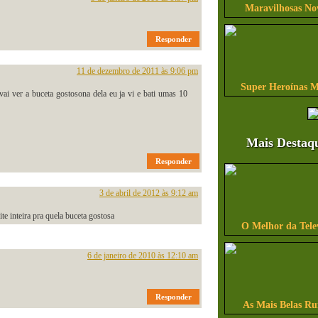
Maravilhosas No
Responder
11 de dezembro de 2011 às 9:06 pm
Super Heroínas M
 vai ver a buceta gostosona dela eu ja vi e bati umas 10
Mais Destaq
Responder
3 de abril de 2012 às 9:12 am
te inteira pra quela buceta gostosa
O Melhor da Tele
6 de janeiro de 2010 às 12:10 am
Responder
As Mais Belas Ru