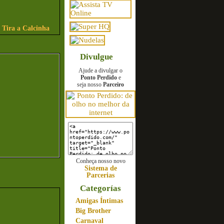
 Tira a Calcinha
Divulgue
Ajude a divulgar o
Ponto Perdido
e
seja nosso
Parceiro
Conheça nosso novo
Sistema de
Parcerias
Categorías
Amigas Íntimas
Big Brother
Carnaval