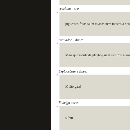
cristiano
disse:
pqp essas fotos taum miadas nem mostro a xo
Avaliador...
disse:
Mais que merda de playboy nem mostrou a xox
ExplodeGame
disse:
Muito gata!
Rodrigo
disse:
subiu