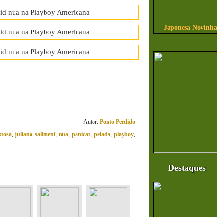
Japonesa Novinha
41
comentário(s)
Autor:
Ponto Perdido
stosa
,
juliana salimeni
,
nua
,
panicat
,
pelada
,
playboy
,
Destaques