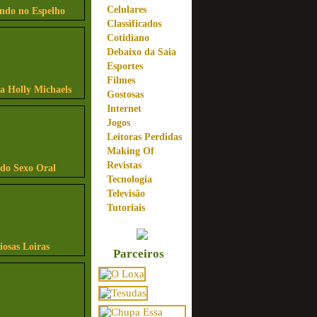
Celulares
indo no Espelho
Classificados
Cotidiano
Debaixo da Saia
Esportes
Filmes
sa Holly Michaels
Gostosas
Internet
Jogos
Leitoras Perdidas
Making Of
Revistas
ndo Sexo Oral
Tecnologia
Televisão
Tutoriais
iosas Loiras
Parceiros