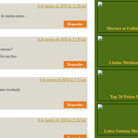
6 de janeiro de 2010 às 12:28 am
lo de merda memo….
Responder
Morena se Exibi
6 de janeiro de 2010 às 12:50 am
a mesmo?
foi um lixo.
Lindas Meninas
Responder
6 de janeiro de 2010 às 7:13 am
aior resolução.
Top 50 Peitos 
Responder
6 de janeiro de 2010 às 11:02 am
Loira Gostosa Mo