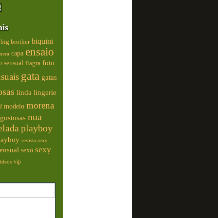
ais
biquini
big brother
ensaio
capa
mera
foto
o sensual
flagra
gata
nsuais
gatas
osas
linda
lingerie
morena
modelo
f
nua
gostosas
elada
playboy
playboy
revista sexy
sexy
ensual
sexo
vip
ideos