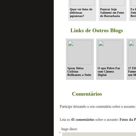
Quer ver fotos de
Panicat Juju
Ex-
deliciosas
Salimeni em Fotos
Ste
japonesas?
de Borracharia
Rev
Links de Outros Blogs
Spray Deixa
O que Pobre Faz
17 Fi
Ciclistas
com Câmera
Famos
Brilhantes a Noite
Digital
um M
Comentários
Participe deixando o seu comentário sobre o assunto:
Leia os
41 comentários
sobre o assunto:
Fotos da P
hugo
disse: