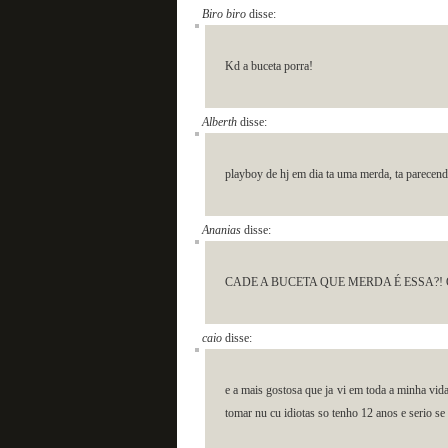
Biro biro
disse:
Kd a buceta porra!
Alberth
disse:
playboy de hj em dia ta uma merda, ta parecen
Ananias
disse:
CADE A BUCETA QUE MERDA É ESSA?! 
caio
disse:
e a mais gostosa que ja vi em toda a minha vi
tomar nu cu idiotas so tenho 12 anos e serio se