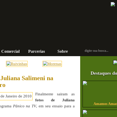
Comercial
Parcerias
Sobre
Contato
Destaques do
 Juliana Salimeni na
ro
Finalmente sairam as
fotos de Juliana
Amamos Amado
ograma
Pânico na TV
, em seu ensaio para a