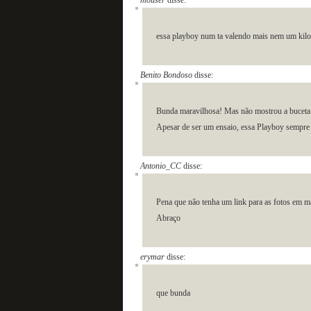
mouser
disse:
essa playboy num ta valendo mais nem um ki
Benito Bondoso
disse:
Bunda maravilhosa! Mas não mostrou a bucet
Apesar de ser um ensaio, essa Playboy sempre 
Antonio_CC
disse:
Pena que não tenha um link para as fotos em m
Abraço
erymar
disse:
que bunda