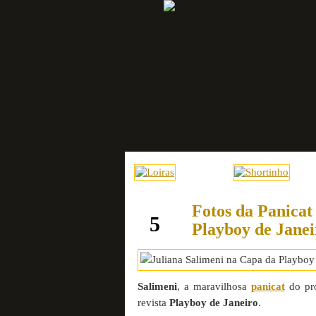
Fotos da Panicat
janeiro
5
Playboy de Janei
Salimeni
, a maravilhosa
panicat
do pr
revista
Playboy de Janeiro
.