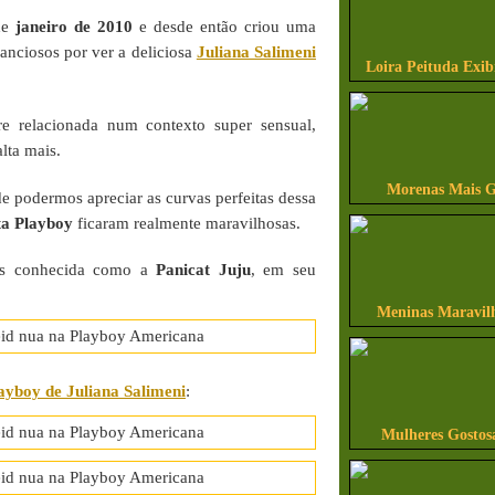
de
janeiro de 2010
e desde então criou uma
anciosos por ver a deliciosa
Juliana Salimeni
Loira Peituda Exi
 relacionada num contexto super sensual,
alta mais.
Morenas Mais G
e podermos apreciar as curvas perfeitas dessa
ta Playboy
ficaram realmente maravilhosas.
is conhecida como a
Panicat Juju
, em seu
Meninas Maravilh
ayboy de Juliana Salimeni
:
Mulheres Gostos