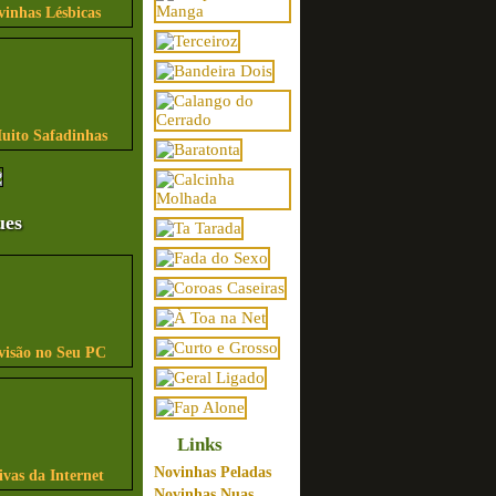
vinhas Lésbicas
uito Safadinhas
ues
visão no Seu PC
Links
Novinhas Peladas
ivas da Internet
Novinhas Nuas