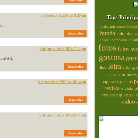
Responder
7 de janeiro de 2010 às 9:30 am
Tags Princip
ta….
beleza
atriz
atriz porno
bunda
calcinha
Responder
ca
ensai
ensaio completo
fotos
fotos se
7 de janeiro de 2010 às 7:26 pm
gostosa
gost
ota! Aff.
loira
Responder
making o
links
mulheres 
mulher
p
paparazzo
peitos
8 de janeiro de 2010 às 10:14 am
revista
revista 
seios
s
revista vip
Responder
video
v
9 de janeiro de 2010 às 8:57 pm
Responder