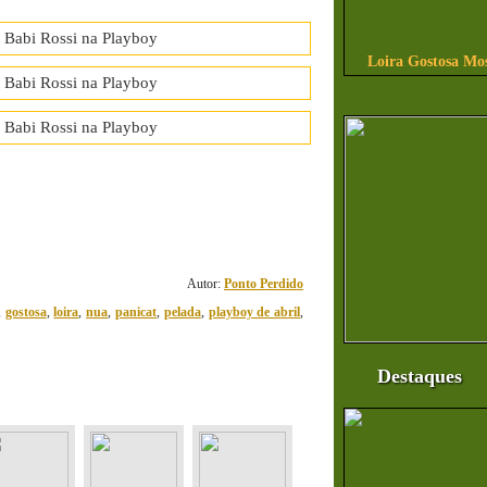
Loira Gostosa Mo
22
comentário(s)
Autor:
Ponto Perdido
,
gostosa
,
loira
,
nua
,
panicat
,
pelada
,
playboy de abril
,
Destaques