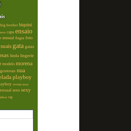
ais
biquini
big brother
ensaio
capa
mera
foto
o sensual
flagra
gata
nsuais
gatas
osas
linda
lingerie
morena
modelo
f
nua
gostosas
elada
playboy
playboy
revista sexy
sexy
ensual
sexo
vip
ideos