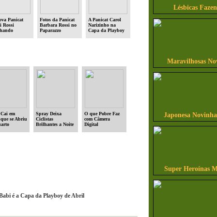
Lésbicas Faze
ova Panicat
Fotos da Panicat
A Panicat Carol
i Rossi
Barbara Rossi no
Narizinho na
hando
Paparazzo
Capa da Playboy
Maravilhosas No
 Cai em
Spray Deixa
O que Pobre Faz
Japonesa Novinha
 que se Abriu
Ciclistas
com Câmera
arto
Brilhantes a Noite
Digital
anto
iam
Super Heroínas M
Babi é a Capa da Playboy de Abril