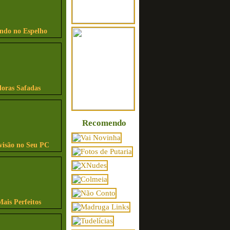
indo no Espelho
ras Safadas
Recomendo
visão no Seu PC
Mais Perfeitos