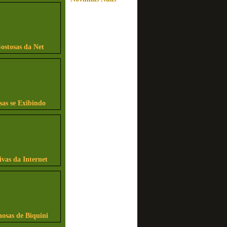
ostosas da Net
sas se Exibindo
ivas da Internet
osas de Biquini