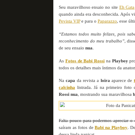
Seu maravilhoso ensaio no site
Eh Gata
quando ainda era desconhecida. Após v
Pevista VIP
e para o
Paparazzo
, esse úl
“Estamos todos muito felizes, pois sa
reconhecimento do meu trabalho”
, dis
de seu ensaio
nua
.
As
Fotos de Babi Rossi
na
Playboy
pro
todos os detalhes mais íntimos da anat
Na
capa
da revista a
loira
aparece de
calcinha
listrada. Já na primeiro foto
Rossi nua
, mostrando sua maravilhosa
Falta pouco para podermos apreciar o
saíram as fotos de
Babi na Playboy
. D
dessa linda panicat.