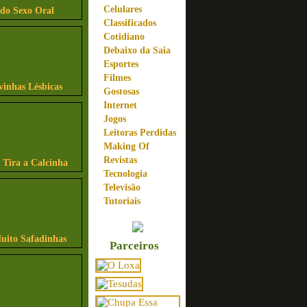
Celulares
ndo Sexo Oral
Classificados
Cotidiano
Debaixo da Saia
Esportes
Filmes
vinhas Lésbicas
Gostosas
Internet
Jogos
Leitoras Perdidas
Making Of
Revistas
 Tira a Calcinha
Tecnologia
Televisão
Tutoriais
uito Safadinhas
Parceiros