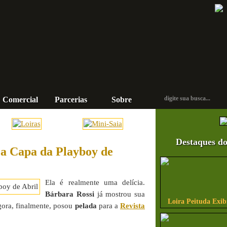
Comercial
Parcerias
Sobre
Contato
Destaques do
 a Capa da Playboy de
Ela é realmente uma delícia.
Bárbara Rossi
já mostrou sua
Loira Peituda Exi
gora, finalmente, posou
pelada
para a
Revista