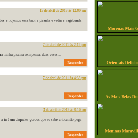
15 de abril de 2013 às 12:00 am
os e nojentos essa babi e piranha e vadia e vagabunda
Morenas Mais G
7 de abril de 2011 às 2:12 pm
para minha piscina sem pensar duas veses…
Orientais Delicio
Responder
7 de abril de 2011 às 4:38 pm
Responder
As Mais Belas Ru
3 de abril de 2012 às 9:16 am
, a tu é um daqueles gordos que so sabe critica não pega
Meninas Maravilh
Responder