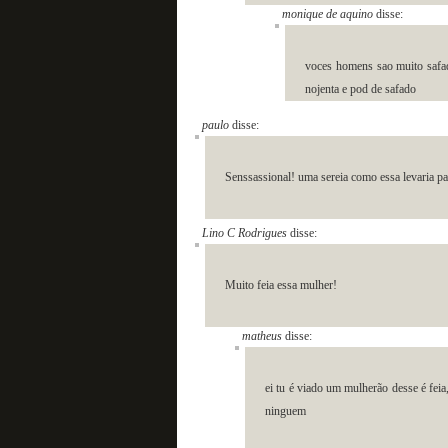
monique de aquino
disse:
voces homens sao muito safad
nojenta e pod de safado
paulo
disse:
Senssassional! uma sereia como essa levaria 
Lino C Rodrigues
disse:
Muito feia essa mulher!
matheus
disse:
ei tu é viado um mulherão desse é feia
ninguem