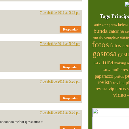
7 de abril de 2011 às 5:22 pm
Tags Princip
beleza
atriz
atriz porno
Responder
bunda
calcinha
ca
ensai
ensaio completo
fotos
7 de abril de 2011 às 5:26 pm
fotos se
gostosa
gost
loira
making o
links
Responder
mulheres 
mulher
p
paparazzo
peitos
revista
7 de abril de 2011 às 5:26 pm
revista 
seios
s
revista vip
video
v
Responder
7 de abril de 2011 às 5:26 pm
ttoooooooo melhor q essa uma ai