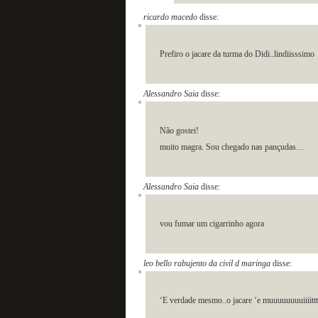
ricardo macedo
disse:
Prefiro o jacare da turma do Didi..lindiisssimo
Alessandro Saia
disse:
Não gostei!
muito magra. Sou chegado nas pançudas…
Alessandro Saia
disse:
vou fumar um cigarrinho agora
leo bello rabujento da civil d maringa
disse:
‘E verdade mesmo..o jacare ‘e muuuuuuuuiiiit