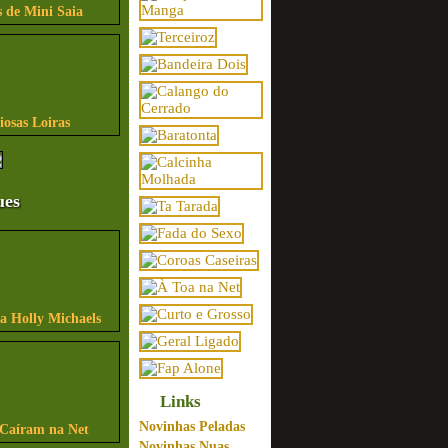
 de Mini Saia
iosas Loiras
ues
sa Holly Michaels
Links
Novinhas Peladas
 Caíram na Net
Novinhas Nuas