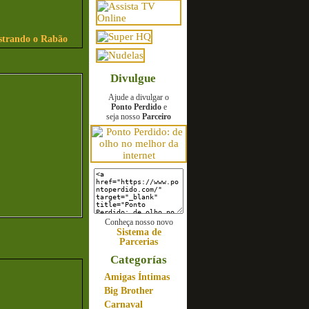
strando o Rabão
Divulgue
Ajude a divulgar o
Ponto Perdido
e
seja nosso
Parceiro
Conheça nosso novo
Sistema de
Parcerias
Categorías
Amigas Íntimas
Big Brother
Carnaval