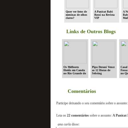
Quer ver fotos de
A Panicat Babi
A N
meninas de olhos
Rossi na Revista
Bab
claros?
VIP
Mal
Links de Outros Blogs
Os Melhores
Pipo Derani Vence
Casal
Hotéis em Canela
as 12 Horas de
Fossa
no Rio Grande do
Sebring
no Qu
Sul
Enqu
Dorm
Comentários
Participe deixando o seu comentário sobre o assunto:
Leia os
22 comentários
sobre o assunto:
A Panicat 
ana carla
disse: