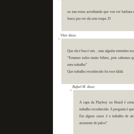
eu nao estou acreditando que vou ver barbara 
louco pra ver ela sem roupa :D
Vítor
disse:
Que ela é boa é sim…mas alguém entendeu iss
“Estamos todos muito felizes, pois sabemos q
meu trabalho”
Que trabalho reconhecido foi esse kkkk
Rafael M.
disse:
A capa da Playboy no Brasil é cert
trabalho reconhecido. A pergunta é que
Em alguns casos é o trabalho de atri
assistente de palco?