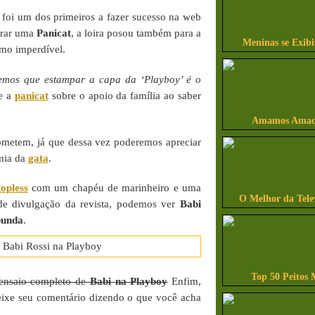
foi um dos primeiros a fazer sucesso na web
irar uma
Panicat
, a loira posou também para a
Meninas se Exib
timo imperdível.
bemos que estampar a capa da ‘Playboy’ é o
se a
panicat
sobre o apoio da família ao saber
Amamos Amado
metem, já que dessa vez poderemos apreciar
omia da
gata
.
topless
com um chapéu de marinheiro e uma
O Melhor da Tele
 de divulgação da revista, podemos ver
Babi
bunda
.
Top 50 Peitos 
 ensaio completo de
Babi na Playboy
Enfim,
eixe seu comentário dizendo o que você acha