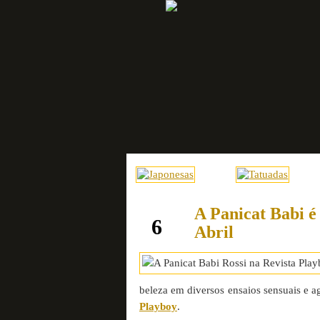
A Panicat Babi é
abril
6
Abril
beleza em diversos ensaios sensuais e a
Playboy
.