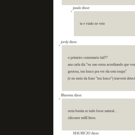
paulo
disse:
tu e viado ne veio
jordy
disse:
o primeiro comentario fail??
ana carla diz:”eu nao estou acreditando que vo
gostosa, tou louco pra ver ela sem roupa”
(e no meio da frase ”tou louco”) trasvesti dete
Rhavena
disse:
seria bonita se tudo fosse natural…
siliconee milll litros.
MAURICIO
disse: