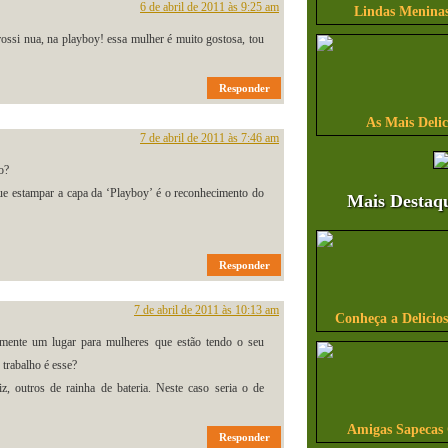
6 de abril de 2011 às 9:25 am
Lindas Meninas
rossi nua, na playboy! essa mulher é muito gostosa, tou
Responder
As Mais Delic
7 de abril de 2011 às 7:46 am
o?
ue estampar a capa da ‘Playboy’ é o reconhecimento do
Mais Destaq
Responder
7 de abril de 2011 às 10:13 am
Conheça a Delicio
amente um lugar para mulheres que estão tendo o seu
 trabalho é esse?
z, outros de rainha de bateria. Neste caso seria o de
Amigas Sapecas
Responder