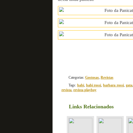
Categorias:
Gostosas
,
Revistas
Tags:
babi
,
babi rossi
,
barbara rossi
,
gata
revista
,
revista playboy
Links Relacionados