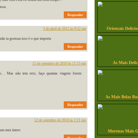
tosa.
Responder
Orientais Delicio
3 de abril de 2012 às 9:22 am
 não ta gostoza isso é o que importa
Responder
As Mais Delic
11 de setembro de 2010 às 11:15 pm
ão… Mas não tem erro, faço quantas viagens forem
As Mais Belas Ru
Responder
12 de setembro de 2010 às 1:21 pm
 um mez intero
Morenas Mais G