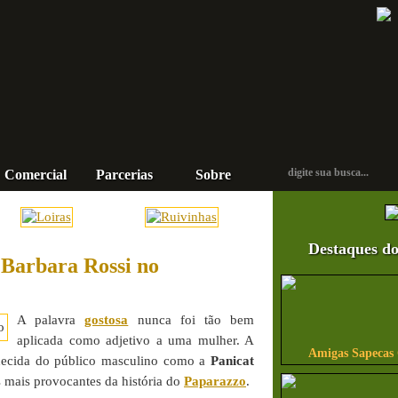
Comercial
Parcerias
Sobre
Contato
Destaques do
 Barbara Rossi no
A palavra
gostosa
nunca foi tão bem
aplicada como adjetivo a uma mulher. A
Amigas Sapecas
hecida do público masculino como a
Panicat
 mais provocantes da história do
Paparazzo
.