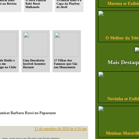
anicat Babi
A Nova Panicat
A Panicat Babi é a
Morena se Exibi
i na Revista
Babi Rossi
Capa da Playboy
Malhando
de Abril
O Melhor da Tele
de Hotéis e
Uma Descoberta
17 Filhas dos
Mais Destaq
s em
Incrível Acontece
Famosos que São
ago no Chile
Durante
um Monumento
Exploração no
Oceano
Novinha se Exib
Panicat Barbara Rossi no Paparazzo
11 de setembro de 2010 às 4:16 pm
Meninas Maravilh
da, mas com essa eu ficaria um bom tempo…