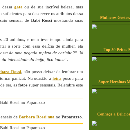
as dessa
gata
ou de sua incrível beleza, mas
 suficientes para descrever os atributos dessa
Mulheres Gostos
nsaio sensual de
Babi Rossi
mostrando suas
 20 aninhos, e nem teve tempo ainda para
ar a sorte com essa delícia de mulher, ela
Top 50 Peitos 
osta de uma pegada repleta de carinho?
“. Já
da intensidade do beijo, fico louca
“.
rbara Rossi
, não posso deixar de lembrar um
 tornar panicat. Na ocasião a
loira
posou para
Super Heroínas M
de ser, as
fotos
super sensuais. Relembre este
Conheça a Delicio
o ensaio de
Barbara Rossi nua
no
Paparazzo
.