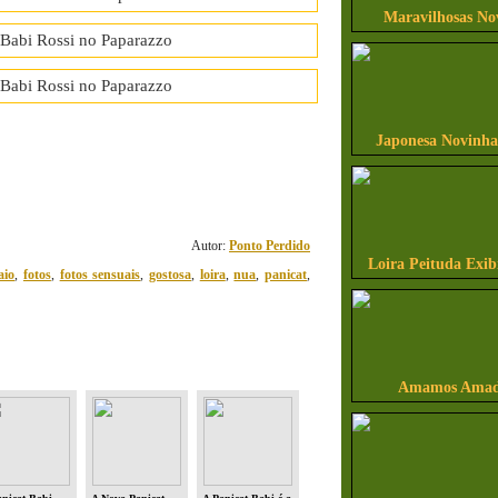
Maravilhosas No
Japonesa Novinha
27
comentário(s)
Autor:
Ponto Perdido
Loira Peituda Exi
aio
,
fotos
,
fotos sensuais
,
gostosa
,
loira
,
nua
,
panicat
,
Amamos Amado