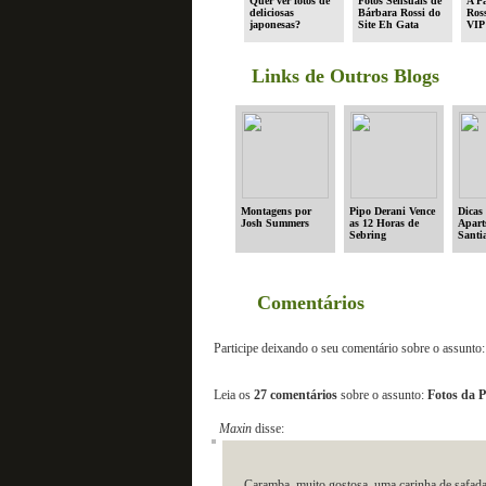
Quer ver fotos de
Fotos Sensuais de
A P
deliciosas
Bárbara Rossi do
Ross
japonesas?
Site Eh Gata
VIP
Links de Outros Blogs
Montagens por
Pipo Derani Vence
Dicas 
Josh Summers
as 12 Horas de
Apart
Sebring
Santi
Comentários
Participe deixando o seu comentário sobre o assunto:
Leia os
27 comentários
sobre o assunto:
Fotos da 
Maxin
disse:
Caramba, muito gostosa, uma carinha de safa