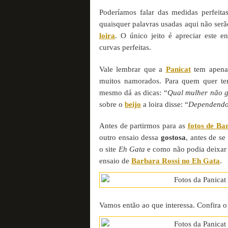
Poderíamos falar das medidas perfeit
quaisquer palavras usadas aqui não serão
loira
. O único jeito é apreciar este e
curvas perfeitas.
Vale lembrar que a
Panicat
tem apenas
muitos namorados. Para quem quer tent
mesmo dá as dicas: “
Qual mulher não g
sobre o
beijo
a loira disse: “
Dependendo 
Antes de partirmos para as
fotos de Ba
outro ensaio dessa
gostosa
, antes de se
o site
Eh Gata
e como não podia deixar 
ensaio de
Barbara Rossi no Eh Gata
.
Vamos então ao que interessa. Confira 