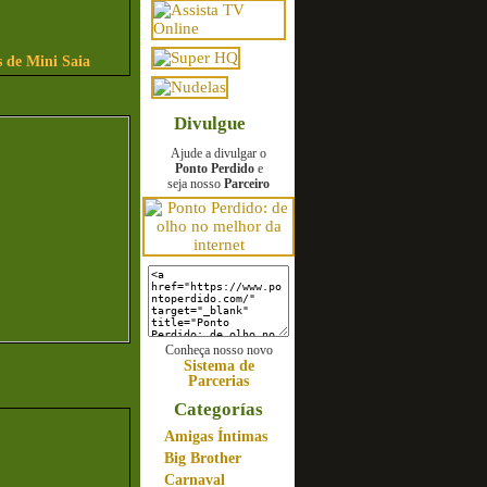
 de Mini Saia
Divulgue
Ajude a divulgar o
Ponto Perdido
e
seja nosso
Parceiro
Conheça nosso novo
Sistema de
Parcerias
Categorías
Amigas Íntimas
Big Brother
Carnaval