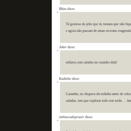
Bilau
disse:
Tá gostosa do jeito que tá, tomara que não fi
e agora não passam de umas escrotas exagerad
Joker
disse:
enfiava com carinho no cuzinho dela!
Kadinho
disse:
Caramba, eu chupava ela todinha antes de coloc
safadas, tem que explorar todo este tesão …
embuscadoprazer
disse: