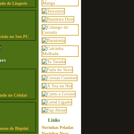
ndo de Lingerie
visão no Seu PC
ues
indo no Celular
Links
Novinhas Peladas
osas de Biquini
Novinhas Nuas