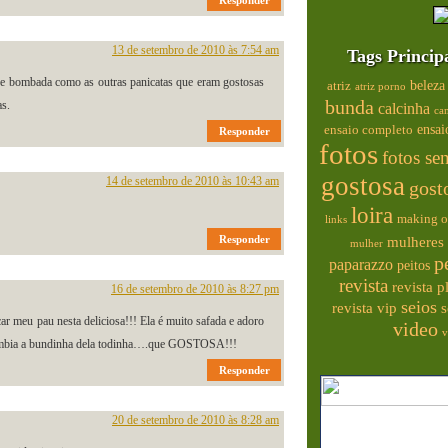
Responder
13 de setembro de 2010 às 7:54 am
Tags Princip
que bombada como as outras panicatas que eram gostosas
beleza
atriz
atriz porno
bunda
as.
calcinha
ca
ensai
ensaio completo
Responder
fotos
fotos se
gostosa
14 de setembro de 2010 às 10:43 am
gost
loira
making o
links
Responder
mulheres 
mulher
p
paparazzo
peitos
revista
revista 
16 de setembro de 2010 às 8:27 pm
seios
s
revista vip
ar meu pau nesta deliciosa!!! Ela é muito safada e adoro
video
v
.lambia a bundinha dela todinha….que GOSTOSA!!!
Responder
20 de setembro de 2010 às 8:28 am