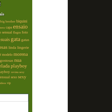
ais
biquini
big brother
ensaio
capa
mera
foto
o sensual
flagra
gata
nsuais
gatas
osas
linda
lingerie
morena
modelo
f
nua
gostosas
elada
playboy
playboy
revista sexy
sexy
ensual
sexo
vip
ideos