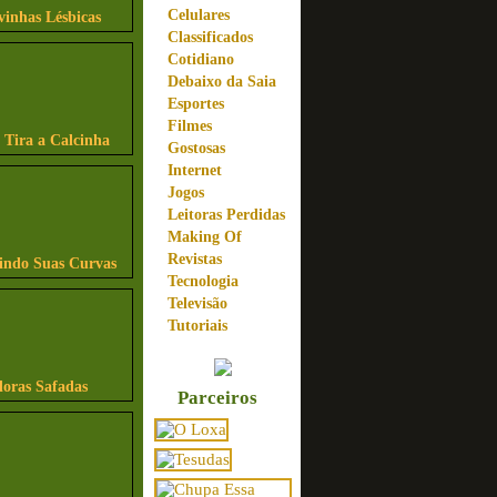
Celulares
vinhas Lésbicas
Classificados
Cotidiano
Debaixo da Saia
Esportes
Filmes
 Tira a Calcinha
Gostosas
Internet
Jogos
Leitoras Perdidas
Making Of
Revistas
bindo Suas Curvas
Tecnologia
Televisão
Tutoriais
ras Safadas
Parceiros