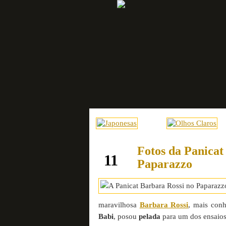
Fotos da Panicat
setembro
11
Paparazzo
maravilhosa
Barbara Rossi
, mais con
Babi
, posou
pelada
para um dos ensaios