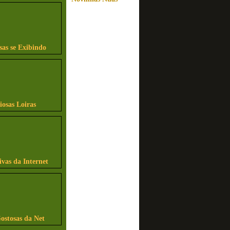
sas se Exibindo
iosas Loiras
ivas da Internet
ostosas da Net