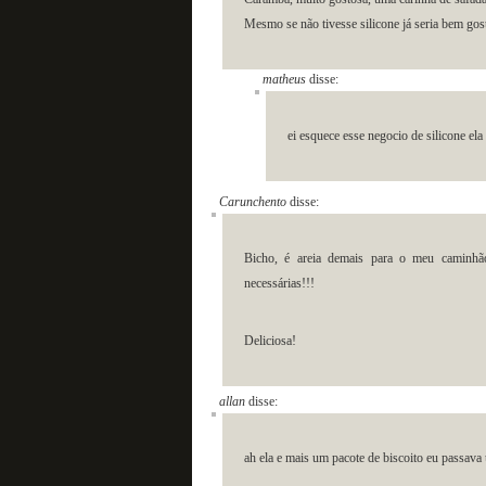
Mesmo se não tivesse silicone já seria bem gos
matheus
disse:
ei esquece esse negocio de silicone ela
Carunchento
disse:
Bicho, é areia demais para o meu caminh
necessárias!!!
Deliciosa!
allan
disse:
ah ela e mais um pacote de biscoito eu passava