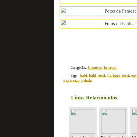
Categorias:
Gostosas
,
Internet
Tags:
babi
,
babi rossi
,
barbara rossi
,
ens
paparazzo
,
pelada
Links Relacionados