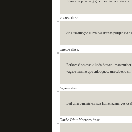
Prarabêns pelo blog gostei muito eu voltarei e
tesouro
disse:
ela é incarnação duma das deusas porque ela 
marcos
disse:
Barbara é gostosa e linda demais! essa mulher é
vagaba mesmo que enlouquece um caboclo em
Alguem
disse:
Bati uma punheta em sua homenagem, gostosa
Danilo Diniz Monteiro
disse: