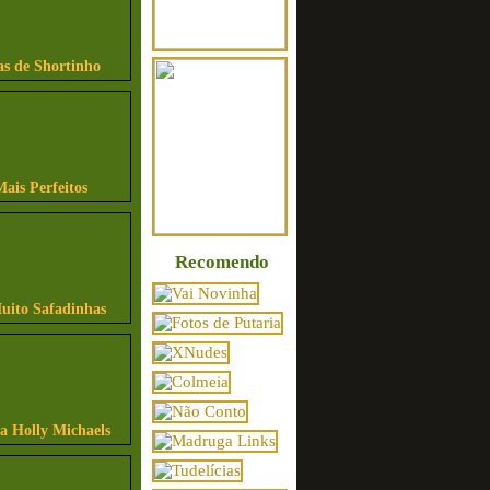
as de Shortinho
Mais Perfeitos
Recomendo
uito Safadinhas
sa Holly Michaels