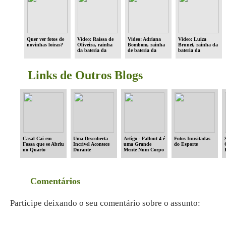
Quer ver fotos de
Vídeo: Raíssa de
Vídeo: Adriana
Vídeo: Luiza
novinhas loiras?
Oliveira, rainha
Bombom, rainha
Brunet, rainha da
da bateria da
de bateria da
bateria da
Beija-Flor no
Portela no
Imperatriz no
Carnaval 2008
Carnaval 2008
Carnaval 2008
Links de Outros Blogs
Casal Cai em
Uma Descoberta
Artigo - Fallout 4 é
Fotos Inusitadas
Fossa que se Abriu
Incrível Acontece
uma Grande
do Esporte
no Quarto
Durante
Mente Num Corpo
Enquanto
Exploração no
Datado
Dormiam
Oceano
Comentários
Participe deixando o seu comentário sobre o assunto: