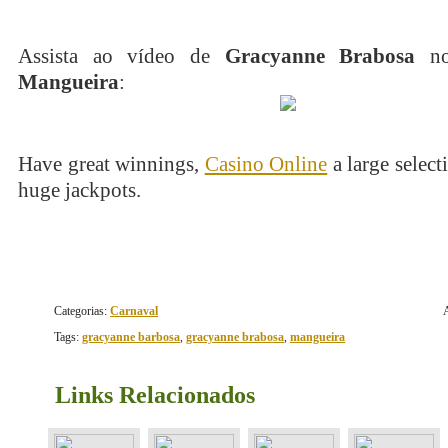
Assista ao vídeo de
Gracyanne Brabosa
no 
Mangueira
:
Have great winnings,
Casino Online
a large select
huge jackpots.
Categorias:
Carnaval
Tags:
gracyanne barbosa
,
gracyanne brabosa
,
mangueira
Links Relacionados