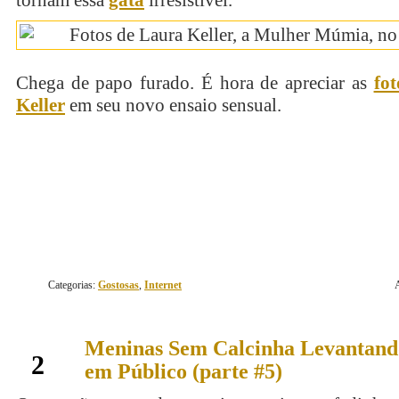
tornam essa
gata
irresistível.
Chega de papo furado. É hora de apreciar as
fo
Keller
em seu novo ensaio sensual.
continue lendo
Categorias:
Gostosas
,
Internet
Meninas Sem Calcinha Levantando
dezembro
2
em Público (parte #5)