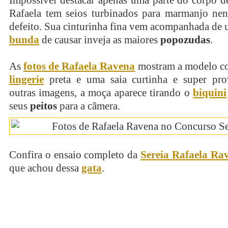
Impossível destacar apenas uma parte do corpo 
Rafaela tem seios turbinados para marmanjo ne
defeito. Sua cinturinha fina vem acompanhada de 
bunda
de causar inveja as maiores
popozudas
.
As
fotos de Rafaela Ravena
mostram a modelo c
lingerie
preta e uma saia curtinha e super pr
outras imagens, a moça aparece tirando o
biquini
seus
peitos
para a câmera.
Confira o ensaio completo da
Sereia Rafaela Ra
que achou dessa
gata
.
continue lendo