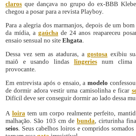
claros
que dançava no grupo do ex-BBB Kleb
chegou a posar para a revista Playboy.
Para a alegria dos marmanjos, depois de um bom
da mídia, a
gaúcha
de 24 anos reapareceu pos
ensaio sensual no site
Ehgata
.
Dessa vez sem as ataduras, a
gostosa
exibiu su
maiô e usando lindas
lingeries
num clima a
provocante.
Em entrevista após o ensaio, a
modelo
confessou
de dormir adora vestir uma camisolinha e ficar
s
Difícil deve ser conseguir dormir ao lado dessa mu
A
loira
tem um corpo realmente perfeito, manti
malhação. São 103 cm de
bunda
, cirturinha fi
seios
. Seus cabelhos loiros e compridos somados 