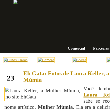
Comercial
Parcerias
Eh Gata: Fotos de Laura Keller, 
dezembro
23
Múmia
Você lemb
Laura Kel
sabe se re
nome artístico,
Mulher Múmia
. Ela era a delic