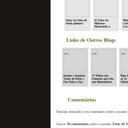
Quer ver fotos de
45 Fotos de
Men
irmãs gêmeas?
Meninas
Cal
Mostrando a
Lev
Bunda
em P
#5)
Links de Outros Blogs
Insetos e Aranhas
17 Filhas dos
Pipo 
Vistos de Perto e
Famosos que São
as 12
Em Toda a Sua
um Monumento
Sebri
Beleza
Comentários
Participe deixando o seu comentário sobre o assunto:
Leia os
36 comentários
sobre o assunto:
Fotos de 