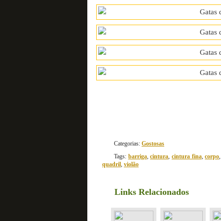
Categorias:
Gostosas
Tags:
barriga
,
cintura
,
cintura fina
,
corpo
quadril
,
violão
Links Relacionados