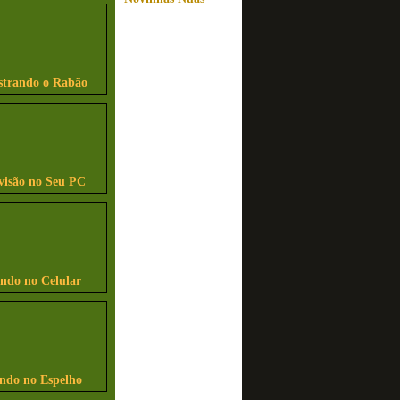
strando o Rabão
visão no Seu PC
indo no Celular
indo no Espelho