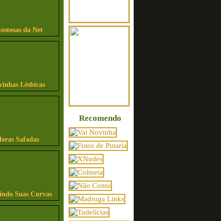
ostosas da Net
vinhas Lésbicas
Recomendo
ras Safadas
bindo Suas Curvas