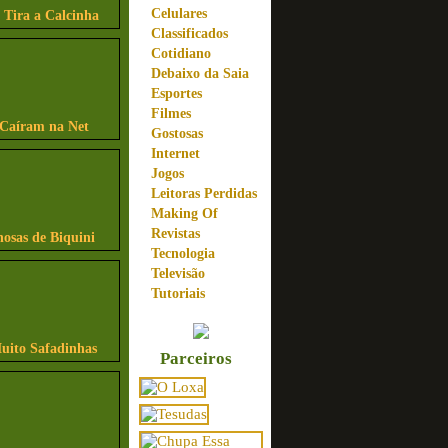
Celulares
 Tira a Calcinha
Classificados
Cotidiano
Debaixo da Saia
Esportes
Filmes
 Caíram na Net
Gostosas
Internet
Jogos
Leitoras Perdidas
Making Of
Revistas
osas de Biquini
Tecnologia
Televisão
Tutoriais
uito Safadinhas
Parceiros