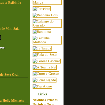
sas se Exibindo
 de Mini Saia
ues
ndo Sexo Oral
Links
Novinhas Peladas
sa Holly Michaels
Novinhas Nuas