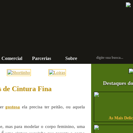
Comercial
Parcerias
Sobre
Contato
Destaques do
 de Cintura Fina
ser
gostosa
ela precisa ter peitão, ou aquela
As Mais Delic
de, mas para modelar o corpo feminino, uma