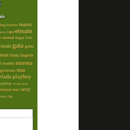
ais
biquini
big brother
ensaio
capa
mera
foto
o sensual
flagra
gata
nsuais
gatas
osas
linda
lingerie
morena
modelo
f
nua
gostosas
elada
playboy
playboy
revista sexy
sexy
ensual
sexo
vip
ideos