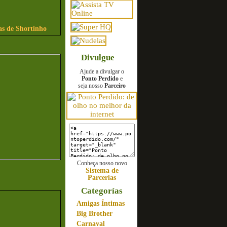
as de Shortinho
Divulgue
Ajude a divulgar o
Ponto Perdido
e
seja nosso
Parceiro
Conheça nosso novo
Sistema de
Parcerias
Categorías
Amigas Íntimas
Big Brother
Carnaval