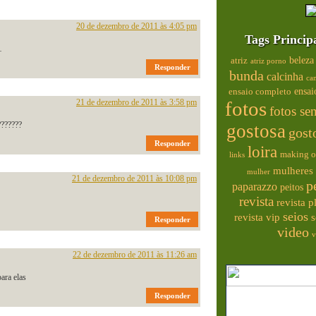
20 de dezembro de 2011 às 4:05 pm
Tags Princip
…
beleza
atriz
atriz porno
Responder
bunda
calcinha
ca
ensai
ensaio completo
21 de dezembro de 2011 às 3:58 pm
fotos
fotos se
???????
gostosa
gost
Responder
loira
making o
links
mulheres 
mulher
21 de dezembro de 2011 às 10:08 pm
p
paparazzo
peitos
revista
revista 
seios
s
revista vip
Responder
video
v
22 de dezembro de 2011 às 11:26 am
ara elas
Responder