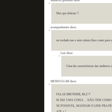
Mulheres gostosas
disse:
Mas que delicias !!
acompanhantes
disse:
na verdade nao e nem cintura fina e mais para r
Luis
disse:
Uma das características das mulheres sã
MESHUGGAH
disse:
FALAE BROTHER, BLZ ?!
M DIZ UMA COISA… NÃO TEM COMO 
SE POSSIVEL, MANDAR O LINK PRA 
ATE + !