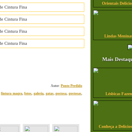
Orientais Delicio
Lindas Meninas
Mais Destaq
36
comentário(s)
Autor:
Ponto Perdido
,
fintura magra
,
fotos
,
galeria
,
gatas
,
gostosa
,
gostosas
,
Lésbicas Faze
Conheça a Delicio