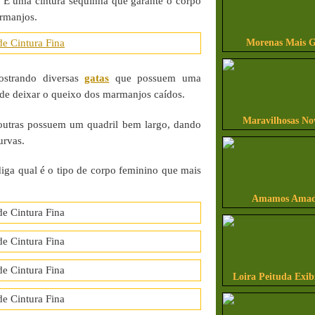
 É uma cintura sequinha que garante o corpo
armanjos.
Morenas Mais G
ostrando diversas
gatas
que possuem uma
 de deixar o queixo dos marmanjos caídos.
Maravilhosas No
outras possuem um quadril bem largo, dando
urvas.
iga qual é o tipo de corpo feminino que mais
Amamos Amado
Loira Peituda Exi