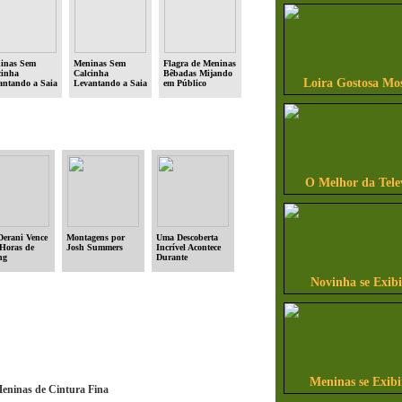
inas Sem
Meninas Sem
Flagra de Meninas
cinha
Calcinha
Bêbadas Mijando
Loira Gostosa Mo
antando a Saia
Levantando a Saia
em Público
úblico (parte
em Público (parte
#8)
O Melhor da Tele
Derani Vence
Montagens por
Uma Descoberta
 Horas de
Josh Summers
Incrível Acontece
ng
Durante
Exploração no
Oceano
Novinha se Exib
Meninas se Exib
Meninas de Cintura Fina