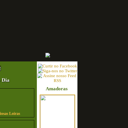
 Dia
Amadoras
iosas Loiras