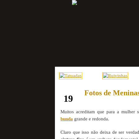
Fotos de Meninas
novembro
19
Muitos acreditam que para a mulher 
bunda
grande e redonda.
Claro que isso não deixa de ser verda