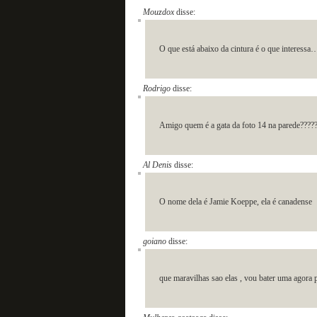
Mouzdox
disse:
O que está abaixo da cintura é o que interessa
Rodrigo
disse:
Amigo quem é a gata da foto 14 na parede????
Al Denis
disse:
O nome dela é Jamie Koeppe, ela é canadense
goiano
disse:
que maravilhas sao elas , vou bater uma agora p