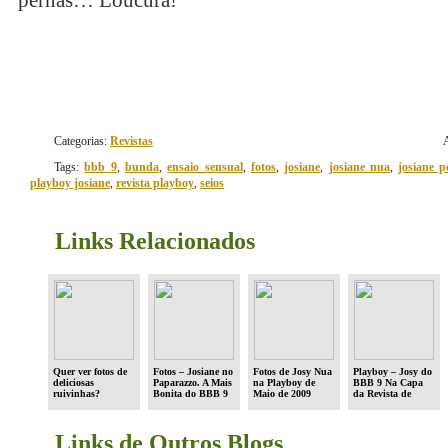
pernas… Loucura!
Categorias:
Revistas
Tags:
bbb 9
,
bunda
,
ensaio sensual
,
fotos
,
josiane
,
josiane nua
,
josiane p
playboy josiane
,
revista playboy
,
seios
Links Relacionados
Quer ver fotos de
Fotos – Josiane no
Fotos de Josy Nua
Playboy – Josy do
deliciosas
Paparazzo. A Mais
na Playboy de
BBB 9 Na Capa
ruivinhas?
Bonita do BBB 9
Maio de 2009
da Revista de
Maio
Links de Outros Blogs