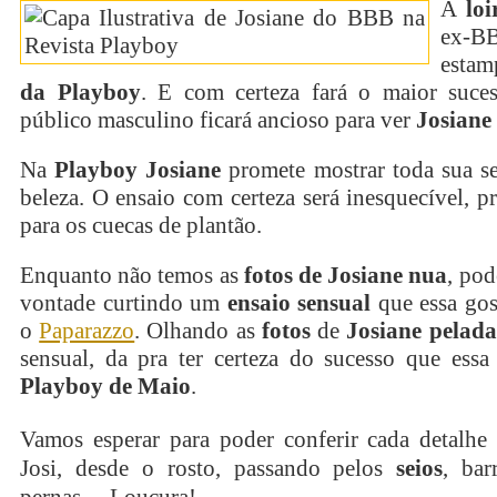
A
loi
ex
esta
da Playboy
. E com certeza fará o maior suce
público masculino ficará ancioso para ver
Josiane
Na
Playboy Josiane
promete mostrar toda sua se
beleza. O ensaio com certeza será inesquecível, p
para os cuecas de plantão.
Enquanto não temos as
fotos de Josiane nua
, po
vontade curtindo um
ensaio sensual
que essa gos
o
Paparazzo
. Olhando as
fotos
de
Josiane pelada
sensual, da pra ter certeza do sucesso que essa
Playboy de Maio
.
Vamos esperar para poder conferir cada detalhe
Josi, desde o rosto, passando pelos
seios
, bar