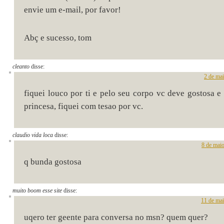
envie um e-mail, por favor!
Abç e sucesso, tom
cleanto
disse:
2 de ma
fiquei louco por ti e pelo seu corpo vc deve gostosa e
princesa, fiquei com tesao por vc.
claudio vida loca
disse:
8 de mai
q bunda gostosa
muito boom esse site
disse:
11 de mai
uqero ter geente para conversa no msn? quem quer?