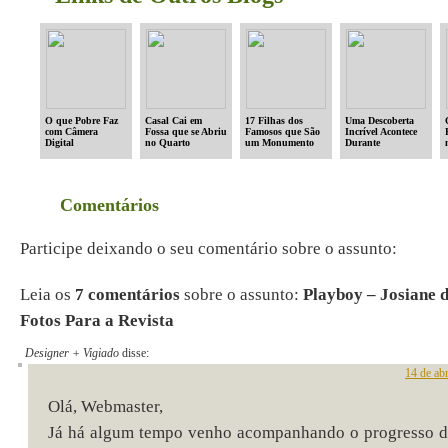
O que Pobre Faz
Casal Cai em
17 Filhas dos
Uma Descoberta
com Câmera
Fossa que se Abriu
Famosos que São
Incrível Acontece
Digital
no Quarto
um Monumento
Durante
Enquanto
Exploração no
Dormiam
Oceano
Comentários
Participe deixando o seu comentário sobre o assunto:
Leia os
7 comentários
sobre o assunto:
Playboy – Josiane
Fotos Para a Revista
Designer + Vigiado
disse:
14 de ab
Olá, Webmaster,
Já há algum tempo venho acompanhando o progresso d