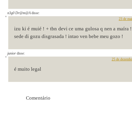
n3g0 Dr@m@A
disse:
23 de ma
izu ki é muié ! + tbn devi ce uma gulosa q nen a maíra 
sede di gozu disgrasada ! intao ven bebe meu gozo !
junior
disse:
25 de dezembr
é muito legal
Comentári