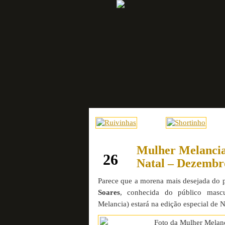
Mulher Melancia
outubro
26
Natal – Dezembr
Parece que a morena mais desejada do p
Soares
, conhecida do público mas
Melancia) estará na edição especial de 