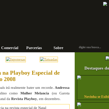
Comercial
Parcerias
Sobre
Contato
Destaques do
 na Playboy Especial de
o 2008
aís irá realmente bater um recorde.
Andressa
culino como
Mulher Melancia
(ou Garota
Novinha se Exib
Natal da
Revista Playboy
, em dezembro.