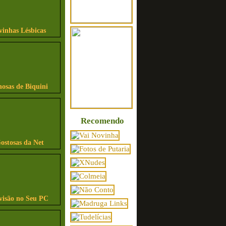
vinhas Lésbicas
osas de Biquini
Recomendo
ostosas da Net
visão no Seu PC