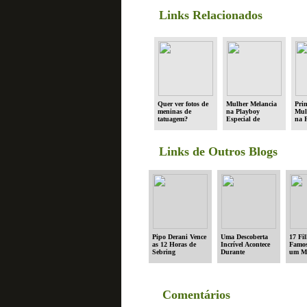
Links Relacionados
Quer ver fotos de
Mulher Melancia
Prim
meninas de
na Playboy
Mul
tatuagem?
Especial de
na 
Dezembro
Jun
Links de Outros Blogs
Pipo Derani Vence
Uma Descoberta
17 Fi
as 12 Horas de
Incrível Acontece
Famos
Sebring
Durante
um M
Exploração no
Oceano
Comentários