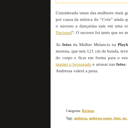
Considerada umas das mulheres mais go
por causa da música do “
Créu
” ainda 
o sucesso a dançarina saiu em uma e
Nacional
“. O sucesso foi tanto que no m
As
fotos
da Mulher Melancia na
Play
morena, que tem 121 cm de bunda, teve 
do corpo e ficar em forma para o ens
manter o bronzeado
e arrasar nas
fotos
.
Andressa valerá a pena.
Categorias:
Revistas
Tags:
andressa
,
andressa soares
,
fotos
,
mc 