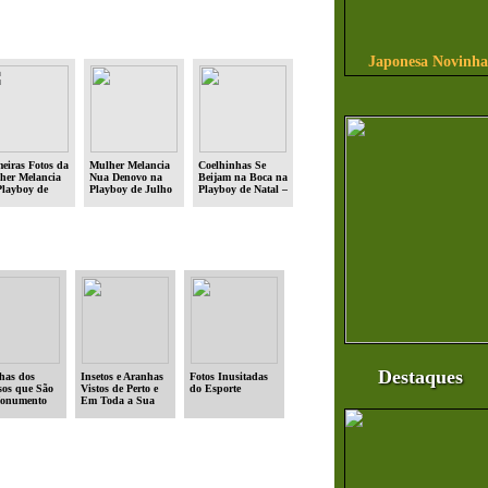
Japonesa Novinha
eiras Fotos da
Mulher Melancia
Coelhinhas Se
her Melancia
Nua Denovo na
Beijam na Boca na
Playboy de
Playboy de Julho
Playboy de Natal –
ho 2008
de 2009
Dezembro 2008
Destaques
lhas dos
Insetos e Aranhas
Fotos Inusitadas
os que São
Vistos de Perto e
do Esporte
onumento
Em Toda a Sua
Beleza