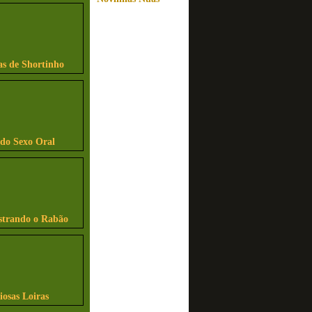
as de Shortinho
ndo Sexo Oral
strando o Rabão
iosas Loiras