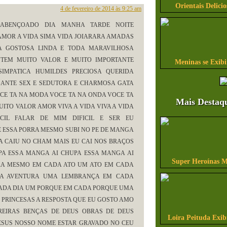
Orientais Delicio
4 de fevereiro de 2014 às 9:25 am
ABENÇOADO DIA MANHA TARDE NOITE
MOR A VIDA SIMA VIDA JOIARARA AMADAS
A GOSTOSA LINDA E TODA MARAVILHOSA
 TEM MUITO VALOR E MUITO IMPORTANTE
Meninas se Exib
 SIMPATICA HUMILDES PRECIOSA QUERIDA
GANTE SEX E SEDUTORA E CHARMOSA GATA
OCE TA NA MODA VOCE TA NA ONDA VOCE TA
Mais Destaq
UITO VALOR AMOR VIVA A VIDA VIVA A VIDA
CIL FALAR DE MIM DIFICIL E SER EU
ESSA PORRA MESMO SUBI NO PE DE MANGA
 CAIU NO CHAM MAIS EU CAI NOS BRAÇOS
PA ESSA MANGA AI CHUPA ESSA MANGA AI
Super Heroínas M
RRA MESMO EM CADA ATO UM ATO EM CADA
DA AVENTURA UMA LEMBRANÇA EM CADA
ADA DIA UM PORQUE EM CADA PORQUE UMA
 PRINCESAS A RESPOSTA QUE EU GOSTO AMO
REIRAS BENÇAS DE DEUS OBRAS DE DEUS
Loira Peituda Exi
ESUS NOSSO NOME ESTAR GRAVADO NO CEU