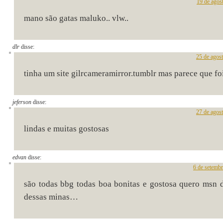
19 de agos
mano são gatas maluko.. vlw..
dlr
disse:
25 de agos
tinha um site gilrcameramirror.tumblr mas parece que fo
jeferson
disse:
27 de agos
lindas e muitas gostosas
edvan
disse:
6 de setemb
são todas bbg todas boa bonitas e gostosa quero msn 
dessas minas…