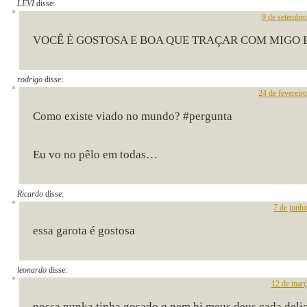
LEVI
disse:
9 de setembr
VOCÊ È GOSTOSA E BOA QUE TRAÇAR COM MIGO 
rodrigo
disse:
24 de fevereir
Como existe viado no mundo? #pergunta
Eu vo no pêlo em todas…
Ricardo
disse:
7 de junh
essa garota é gostosa
leonardo
disse:
12 de març
nossa nunka tinha gosado q nem hj meus deus cada delic