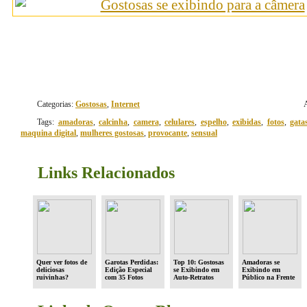
Categorias:
Gostosas
,
Internet
Tags:
amadoras
,
calcinha
,
camera
,
celulares
,
espelho
,
exibidas
,
fotos
,
gata
maquina digital
,
mulheres gostosas
,
provocante
,
sensual
Links Relacionados
Quer ver fotos de
Garotas Perdidas:
Top 10: Gostosas
Amadoras se
deliciosas
Edição Especial
se Exibindo em
Exibindo em
ruivinhas?
com 35 Fotos
Auto-Retratos
Público na Frente
Sensuais
das Câmeras