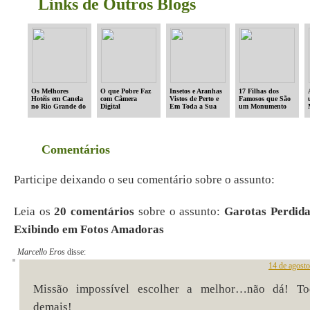
Links de Outros Blogs
Os Melhores
O que Pobre Faz
Insetos e Aranhas
17 Filhas dos
Hotéis em Canela
com Câmera
Vistos de Perto e
Famosos que São
no Rio Grande do
Digital
Em Toda a Sua
um Monumento
Sul
Beleza
Comentários
Participe deixando o seu comentário sobre o assunto:
Leia os
20 comentários
sobre o assunto:
Garotas Perdida
Exibindo em Fotos Amadoras
Marcello Eros
disse:
14 de agost
Missão impossível escolher a melhor…não dá! To
demais!