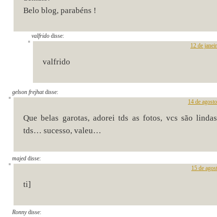
Belo blog, parabéns !
valfrido
disse:
12 de janei
valfrido
gelson frejhat
disse:
14 de agost
Que belas garotas, adorei tds as fotos, vcs são linda
tds… sucesso, valeu…
majed
disse:
15 de agos
ti]
Ronny
disse: