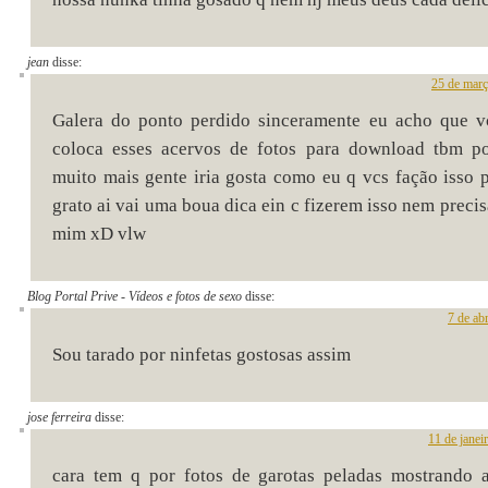
jean
disse:
25 de març
Galera do ponto perdido sinceramente eu acho que v
coloca esses acervos de fotos para download tbm po
muito mais gente iria gosta como eu q vcs fação isso 
grato ai vai uma boua dica ein c fizerem isso nem preci
mim xD vlw
Blog Portal Prive - Vídeos e fotos de sexo
disse:
7 de ab
Sou tarado por ninfetas gostosas assim
jose ferreira
disse:
11 de janei
cara tem q por fotos de garotas peladas mostrando 