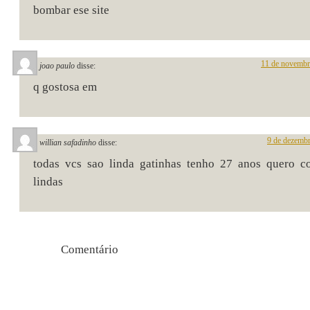
bombar ese site
11 de novembr
joao paulo
disse:
q gostosa em
9 de dezembr
willian safadinho
disse:
todas vcs sao linda gatinhas tenho 27 anos quero c
lindas
Comentári