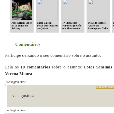
Pipo Derani Vence
Casal Cai em
17 Filhas dos
Dicas de Hotéis e
as 12 Horas de
Fossa que se Abriu
Famosos que São
Aparts em
Sebring
no Quarto
um Monumento
Santiago no Chile
Enquanto
Dormiam
Comentários
Participe deixando o seu comentário sobre o assunto:
Leia os
10 comentários
sobre o assunto:
Fotos Sensuais
Verena Moura
wellington
disse:
19 de fevereir
vc e gostosa
wellington
disse: