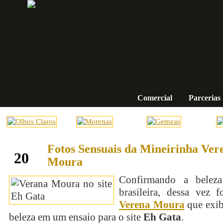
Comercial
Parcerias
Fotos Sensuais da Mineirinha Ver
agosto
20
Moura
Confirmando a belez
brasileira, dessa vez f
Verena Moura
que exib
beleza em um ensaio para o site
Eh Gata
.