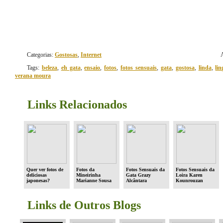
Categorias:
Gostosas
,
Internet
Tags:
beleza
,
eh gata
,
ensaio
,
fotos
,
fotos sensuais
,
gata
,
gostosa
,
linda
,
lin
verana moura
Links Relacionados
Quer ver fotos de
Fotos da
Fotos Sensuais da
Fotos Sensuais da
deliciosas
Mineirinha
Gata Grazy
Loira Karen
japonesas?
Marianne Sousa
Alcântara
Kounrouzan
no EhGata
Links de Outros Blogs