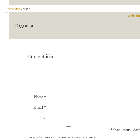
pinovtoek
disse:
2 de ab
Годнота
Comentári
Nome
*
E-mail
*
Site
Salvar meus dado
navegador para a próxima vez que eu comentar.