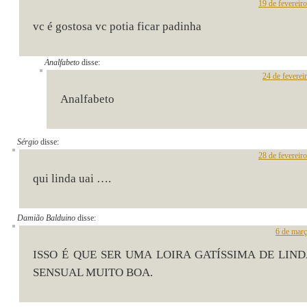
19 de fevereir
vc é gostosa vc potia ficar padinha
Analfabeto
disse:
24 de feverei
Analfabeto
Sérgio
disse:
28 de fevereir
qui linda uai ….
Damião Balduino
disse:
6 de març
ISSO É QUE SER UMA LOIRA GATÍSSIMA DE LIN
SENSUAL MUITO BOA.