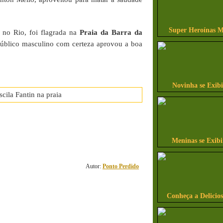
Super Heroínas M
 no Rio, foi flagrada na
Praia da Barra da
úblico masculino com certeza aprovou a boa
Novinha se Exib
2
Meninas se Exib
comentário(s)
Autor:
Ponto Perdido
Conheça a Delicio