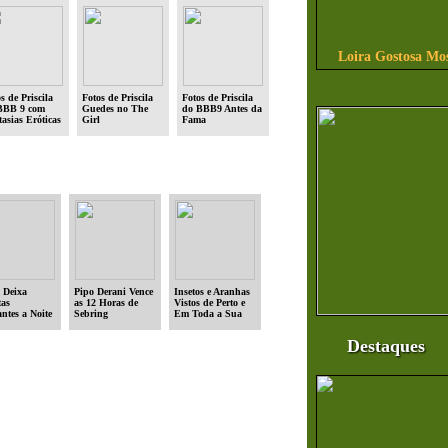
Loira Gostosa Mo
s de Priscila
Fotos de Priscila
Fotos de Priscila
BBB 9 com
Guedes no The
do BBB9 Antes da
asias Eróticas
Girl
Fama
 Deixa
Pipo Derani Vence
Insetos e Aranhas
tas
as 12 Horas de
Vistos de Perto e
ntes a Noite
Sebring
Em Toda a Sua
Beleza
Destaques