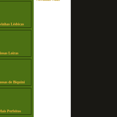
vinhas Lésbicas
iosas Loiras
osas de Biquini
Mais Perfeitos