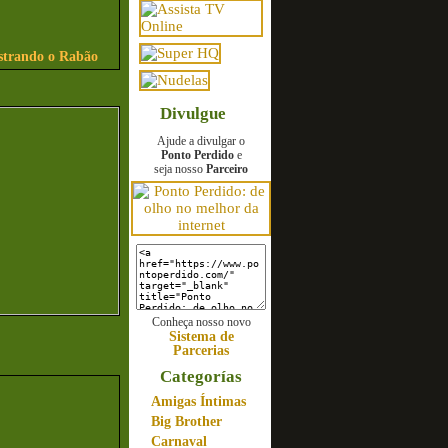
strando o Rabão
Divulgue
Ajude a divulgar o
Ponto Perdido
e
seja nosso
Parceiro
Conheça nosso novo
Sistema de
Parcerias
Categorías
Amigas Íntimas
Big Brother
Carnaval