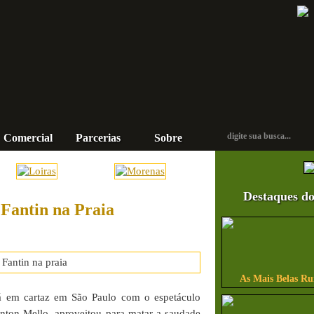
Comercial
Parcerias
Sobre
Contato
Destaques do
 Fantin na Praia
As Mais Belas Ru
tá em cartaz em São Paulo com o espetáculo
anton Mello, aproveitou para matar a saudade