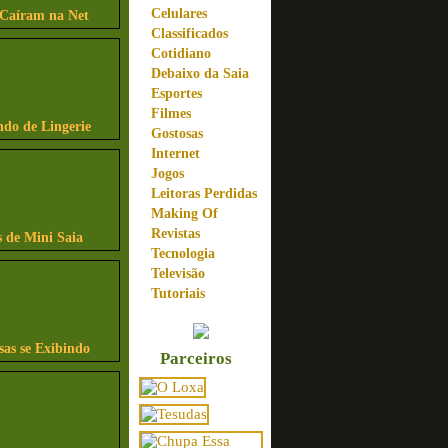
Celulares
 Caíram na Net
Classificados
Cotidiano
Debaixo da Saia
Esportes
Filmes
ndo de Lingerie
Gostosas
Internet
Jogos
Leitoras Perdidas
Making Of
Revistas
 de Mini Saia
Tecnologia
Televisão
Tutoriais
sas se Exibindo
Parceiros