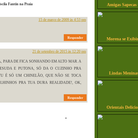
iscila Fantin na Praia
Amigas Sapecas
15 de março de 2009 às 4:53 pm
Responder
Morena se Exibi
21 de setembro de 2015 às 12:20 pm
, PARA DE FICA SONHANDO EM ALTO MAR. A
ESUDA E PUTONA, SÓ DA O CUZINHO PRA
Lindas Meninas
 TU É SÓ UM CHINELÃO, QUE NÃO SE TOCA
OLHINHOS PRA TUA DURA REALIDADE!, OK,
Responder
Orientais Delicio
ntário
*