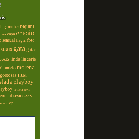
ais
biquini
big brother
ensaio
capa
mera
foto
o sensual
flagra
gata
nsuais
gatas
osas
linda
lingerie
morena
modelo
f
nua
gostosas
elada
playboy
playboy
revista sexy
sexy
ensual
sexo
vip
ideos