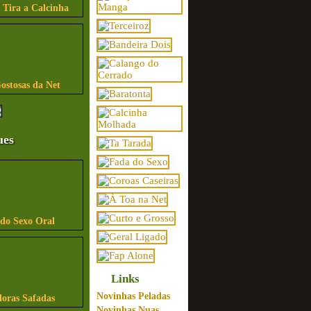
 Tira a Calcinha
ostosas da Net
ues
ndo Sexo Oral
Links
Novinhas Peladas
ras Safadas
Novinhas Nuas