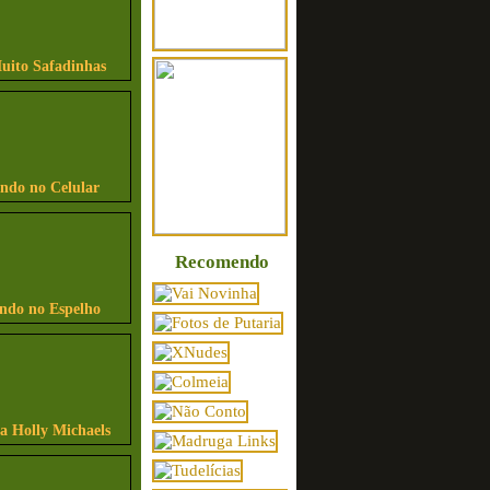
uito Safadinhas
indo no Celular
Recomendo
indo no Espelho
sa Holly Michaels