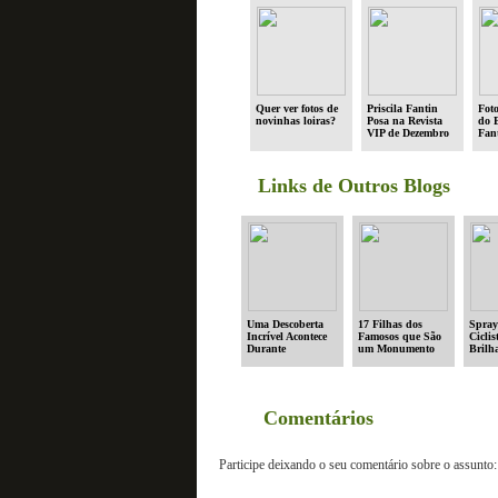
Quer ver fotos de
Priscila Fantin
Foto
novinhas loiras?
Posa na Revista
do 
VIP de Dezembro
Fant
Links de Outros Blogs
Uma Descoberta
17 Filhas dos
Spray
Incrível Acontece
Famosos que São
Ciclis
Durante
um Monumento
Brilha
Exploração no
Oceano
Comentários
Participe deixando o seu comentário sobre o assunto: