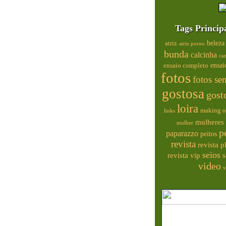
Tags Princip
beleza
atriz
atriz porno
bunda
calcinha
ca
ensai
ensaio completo
fotos
fotos se
gostosa
gost
loira
making o
links
mulheres 
mulher
p
paparazzo
peitos
revista
revista 
seios
s
revista vip
video
v