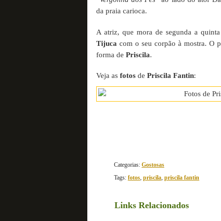
da praia carioca.
A atriz, que mora de segunda a quinta
Tijuca
com o seu corpão à mostra. O p
forma de
Priscila
.
Veja as
fotos
de
Priscila Fantin
:
Categorias:
Gostosas
Tags:
fotos
,
priscila
,
priscila fantin
Links Relacionados