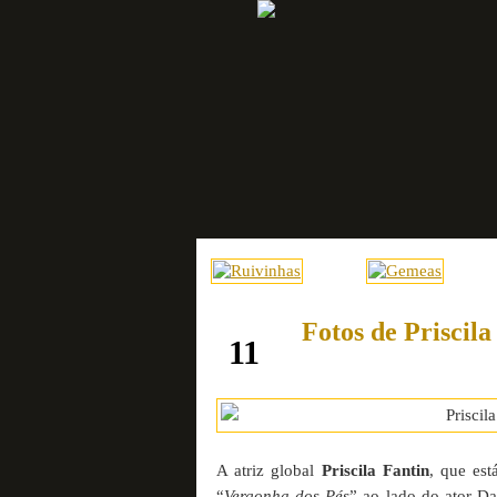
Fotos de Priscila
setembro
11
A atriz global
Priscila Fantin
, que es
“
Vergonha dos Pés
” ao lado do ator D