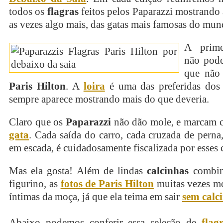
todos os
flagras
feitos pelos Paparazzi mostrando
as vezes algo mais, das gatas mais famosas do mun
A prim
não pode
que não 
Paris Hilton
. A
loira
é uma das preferidas dos 
sempre aparece mostrando mais do que deveria.
Claro que os
Paparazzi
não dão mole, e marcam c
gata
. Cada saída do carro, cada cruzada de perna
em escada, é cuidadosamente fiscalizada por esses c
Mas ela gosta! Além de lindas
calcinhas
combin
figurino, as
fotos de Paris Hilton
muitas vezes mo
íntimas da moça, já que ela teima em sair
sem calc
Abaixo podemos conferir essa seleção de
flag