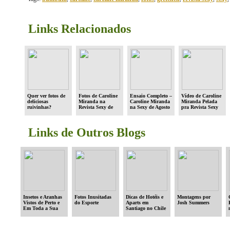
Links Relacionados
Quer ver fotos de
Fotos de Caroline
Ensaio Completo –
Vídeo de Caroline
deliciosas
Miranda na
Caroline Miranda
Miranda Pelada
ruivinhas?
Revista Sexy de
na Sexy de Agosto
pra Revista Sexy
Agosto
Links de Outros Blogs
Insetos e Aranhas
Fotos Inusitadas
Dicas de Hotéis e
Montagens por
Vistos de Perto e
do Esporte
Aparts em
Josh Summers
Em Toda a Sua
Santiago no Chile
Beleza