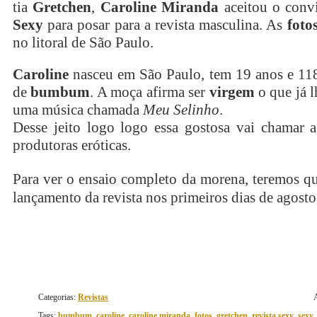
tia
Gretchen
,
Caroline Miranda
aceitou o convi
Sexy
para posar para a revista masculina. As
foto
no litoral de São Paulo.
Caroline
nasceu em São Paulo, tem 19 anos e 118
de
bumbum
. A moça afirma ser
virgem
o que já l
uma música chamada
Meu Selinho
.
Desse jeito logo logo essa gostosa vai chamar a
produtoras eróticas.
Para ver o ensaio completo da morena, teremos q
lançamento da revista nos primeiros dias de agosto
Categorias:
Revistas
Tags:
bumbum
,
caroline
,
caroline miranda
,
fotos
,
gretchen
,
revista sexy
,
sexy