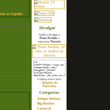
indo no Espelho
Divulgue
Ajude a divulgar o
Ponto Perdido
e
seja nosso
Parceiro
Conheça nosso novo
Sistema de
Parcerias
Categorías
Amigas Íntimas
Big Brother
Carnaval