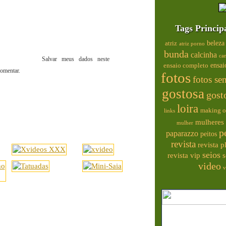
Tags Princip
beleza
atriz
atriz porno
bunda
calcinha
ca
Salvar meus dados neste
ensai
ensaio completo
omentar.
fotos
fotos se
gostosa
gost
loira
making o
links
mulheres 
mulher
p
paparazzo
peitos
revista
revista 
seios
s
revista vip
video
v