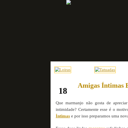
Amigas Íntimas 
novembro
18
Que marmanjo não gosta de apreciar
intimidade? Certamente esse é o moti
Íntimas
e por isso preparamos uma nova 