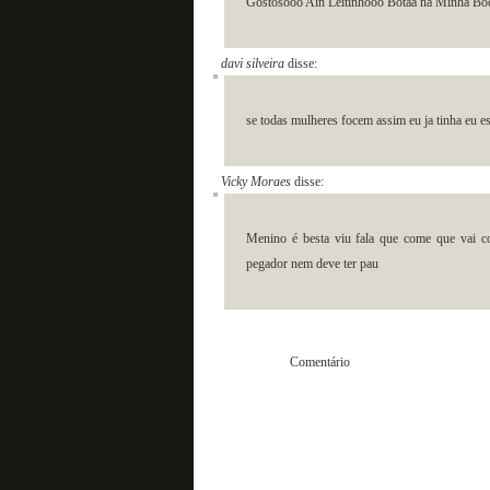
Gostosooo Ain Leitinhooo Botaa na Minha Bo
davi silveira
disse:
se todas mulheres focem assim eu ja tinha eu e
Vicky Moraes
disse:
Menino é besta viu fala que come que vai c
pegador nem deve ter pau
Come