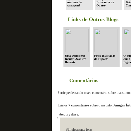
meninas de
Brincando no
Bri
tatuagem?
Quarto
Ca
Links de Outros Blogs
Uma Descoberta
Fotos Inusitadas
O que
Incrível Acontece
do Esporte
com 
Durante
Digita
Exploração no
Oceano
Comentários
Participe deixando o seu comentário sobre o assunto:
Leia os
7 comentários
sobre o assunto:
Amigas Ínt
Amaury
disse:
Simplesmente feias