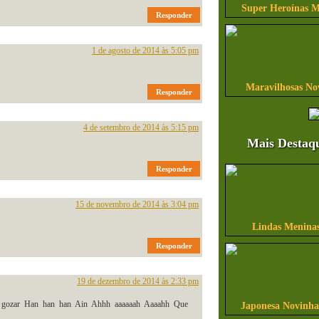
Super Heroínas M
Responder
1 de agosto de 2014 às 5:05 pm
Maravilhosas No
Responder
4 de setembro de 2014 às 5:15 pm
Mais Destaq
Responder
15 de novembro de 2014 às 3:04 pm
Lindas Meninas
Responder
19 de dezembro de 2014 às 2:33 pm
gozar Han han han Ain Ahhh aaaaaah Aaaahh Que
Japonesa Novinha