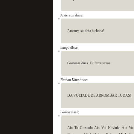
Anderson
disse:
Amaury, sai fora bichona!
thiago
disse:
Gostosas duas. Eu fazer sexos
Nathan King
disse:
DA VOLTADE DE ARROMBAR TODAS!
Gozao
disse:
Ain To Gozando Ain Vai Novinha Ain Vo 