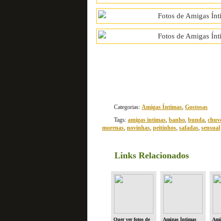
Categorias:
Amigas Íntimas
,
Gostosas
Tags:
amigas intimas
,
banho
,
bunda
,
chuv
morenas
,
novinhas
,
peitinhos
,
safadas
,
sensual
Links Relacionados
Quer ver fotos de
Amigas Íntimas
Ami