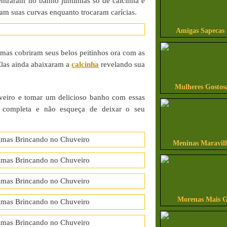
ntraram no banho juntinhas só de calcinha e
am suas curvas enquanto trocaram carícias.
Amigas Sapecas
a mas cobriram seus belos peitinhos ora com as
Elas ainda abaixaram a
calcinha
revelando sua
Mulheres Gostos
veiro e tomar um delicioso banho com essas
completa e não esqueça de deixar o seu
Meninas Maravilh
Morenas Mais G