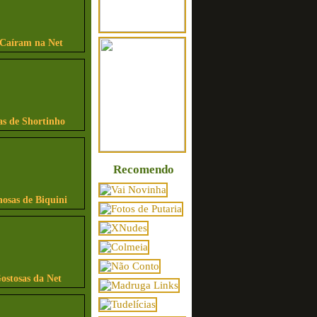
 Caíram na Net
as de Shortinho
Recomendo
osas de Biquini
ostosas da Net