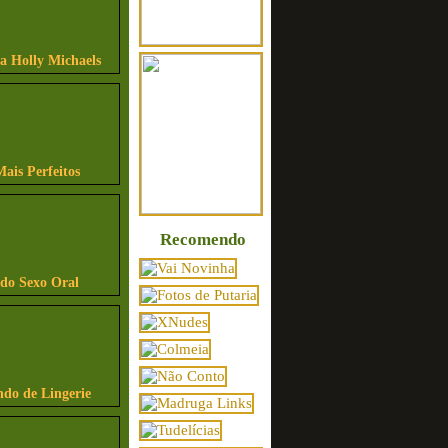
sa Holly Michaels
Mais Perfeitos
Recomendo
ndo Sexo Oral
ndo de Lingerie