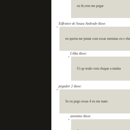
eu tb,vem me pegar
Edfrance de Souza Andrade
disse:
eu queria me juntar com essas meninas eu e ela
Lilika
disse:
Ui qe tezão vem chupar a minha
pegador 2
disse:
Se eu pego essas 4 eu me mato
anonimo
disse: