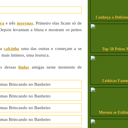
Conheça a Delicio
ira
e três
morenas
. Primeiro elas ficam só de
Depois levantam a blusa e mostram os peitos
 a
calcinha
uma das outras e começam a se
Top 50 Peitos 
 mais íntimos, uma louruca.
os dessas
lindas
amigas neste momento de
Lésbicas Faze
Morena se Exibi