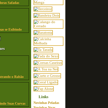
ras Safadas
sas se Exibindo
ues
strando o Rabão
Links
Novinhas Peladas
bindo Suas Curvas
Novinhas Nuas