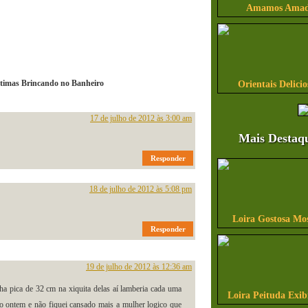
Amamos Amado
timas Brincando no Banheiro
Orientais Delicio
17 de julho de 2012 às 3:00 am
Mais Destaq
Responder
18 de julho de 2012 às 5:08 pm
Loira Gostosa Mo
Responder
19 de julho de 2012 às 12:36 am
ha pica de 32 cm na xiquita delas aí lamberia cada uma
Loira Peituda Exi
logo ontem e não fiquei cansado mais a mulher logico que