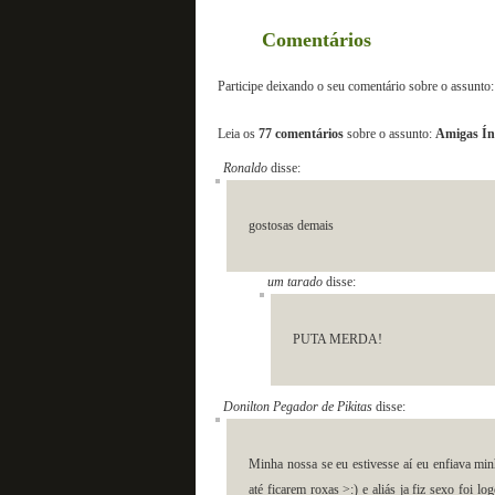
Comentários
Participe deixando o seu comentário sobre o assunto:
Leia os
77 comentários
sobre o assunto:
Amigas Ín
Ronaldo
disse:
gostosas demais
um tarado
disse:
PUTA MERDA!
Donilton Pegador de Pikitas
disse:
Minha nossa se eu estivesse aí eu enfiava min
até ficarem roxas >:) e aliás ja fiz sexo foi 