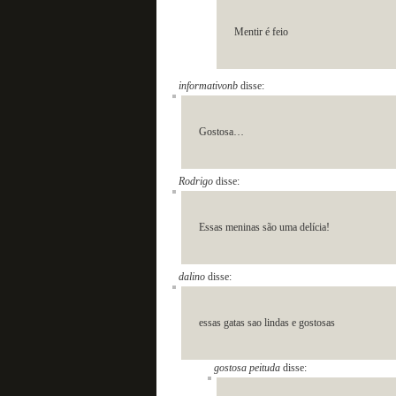
Mentir é feio
informativonb
disse:
Gostosa…
Rodrigo
disse:
Essas meninas são uma delícia!
dalino
disse:
essas gatas sao lindas e gostosas
gostosa peituda
disse: