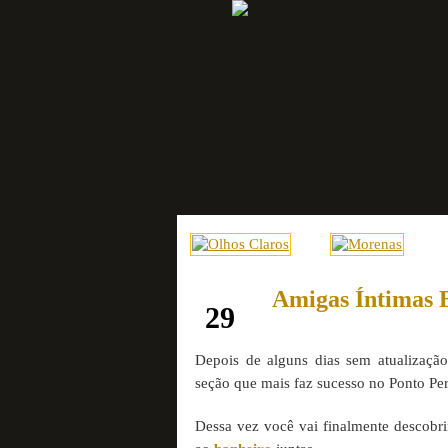
Amigas Íntimas 
janeiro
29
Depois de alguns dias sem atualizaçã
seção que mais faz sucesso no Ponto Pe
Dessa vez você vai finalmente descobri