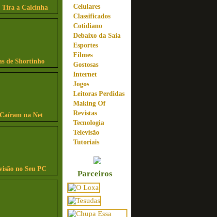
Celulares
 Tira a Calcinha
Classificados
Cotidiano
Debaixo da Saia
Esportes
Filmes
as de Shortinho
Gostosas
Internet
Jogos
Leitoras Perdidas
Making Of
Revistas
 Caíram na Net
Tecnologia
Televisão
Tutoriais
visão no Seu PC
Parceiros