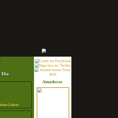
 Dia
Amadoras
iosas Loiras