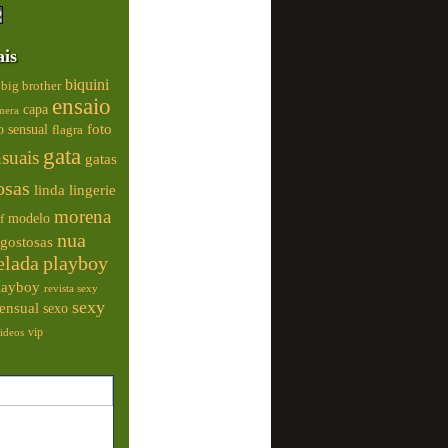
ais
biquini
big brother
ensaio
capa
mera
foto
o sensual
flagra
gata
nsuais
gatas
osas
linda
lingerie
morena
modelo
f
nua
gostosas
elada
playboy
playboy
revista sexy
sexy
ensual
sexo
vip
ideos