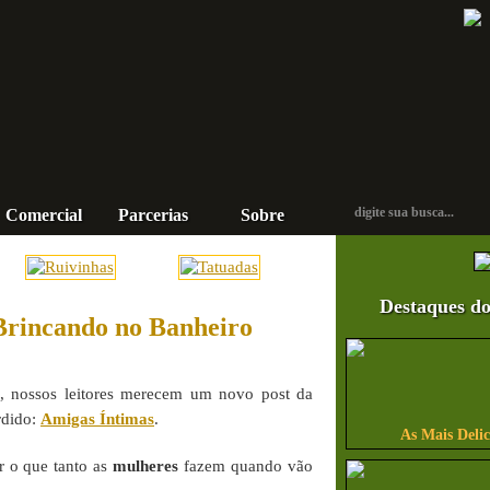
Comercial
Parcerias
Sobre
Contato
Destaques do
Brincando no Banheiro
o, nossos leitores merecem um novo post da
rdido:
Amigas Íntimas
.
As Mais Delic
r o que tanto as
mulheres
fazem quando vão