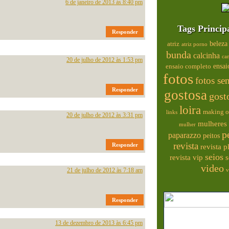
6 de janeiro de 2013 às 8:40 pm
Tags Princip
Responder
beleza
atriz
atriz porno
bunda
calcinha
ca
20 de julho de 2012 às 1:53 pm
ensai
ensaio completo
fotos
fotos se
Responder
gostosa
gost
loira
making o
links
20 de julho de 2012 às 3:31 pm
mulheres 
mulher
p
paparazzo
peitos
revista
Responder
revista 
seios
s
revista vip
video
21 de julho de 2012 às 7:18 am
v
Responder
13 de dezembro de 2013 às 6:45 pm