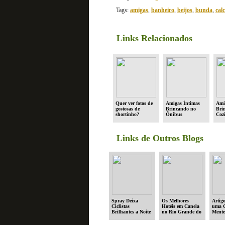
Tags:
amigas
,
banheiro
,
beijos
,
bunda
,
cal
Links Relacionados
Quer ver fotos de
Amigas Íntimas
Ami
gostosas de
Brincando no
Bri
shortinho?
Ônibus
Coz
Links de Outros Blogs
Spray Deixa
Os Melhores
Artigo
Ciclistas
Hotéis em Canela
uma 
Brilhantes a Noite
no Rio Grande do
Ment
Sul
Datad