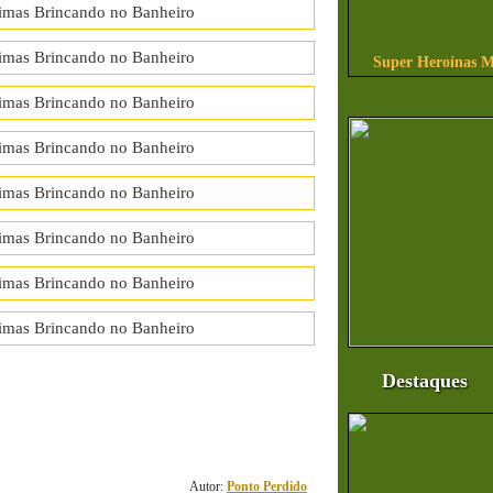
Super Heroínas M
Destaques
77
comentário(s)
Autor:
Ponto Perdido