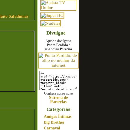
uito Safadinhas
Divulgue
Ajude a divulgar o
Ponto Perdido
e
seja nosso
Parceiro
Conheça nosso novo
Sistema de
Parcerias
Categorías
Amigas Íntimas
Big Brother
Carnaval