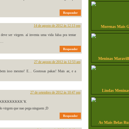
Responder
14 de agosto de 2012 às 12:13 pm
Morenas Mais G
 deve ser virgem. aí inventa uma vida falsa pra tentar
de…
Responder
Meninas Maravilh
27 de agosto de 2012 às 12:53 am
 isso mesmo! E… Gostosas pakas! Mais ae, e a
Lindas Meninas
27 de setembro de 2012 às 10:47 pm
KKKKKKKKKK’K
rdo virgem que nao pega ninguem ;D
Responder
As Mais Belas Ru