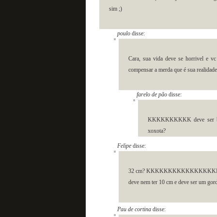
sim ;)
poulo
disse:
Cara, sua vida deve se horrivel e vc
compensar a merda que é sua realida
farelo de pão
disse:
KKKKKKKKKK deve ser bem
xoxota?
Felipe
disse:
32 cm? KKKKKKKKKKKKKKK
deve nem ter 10 cm e deve ser um go
Pau de cortina
disse: