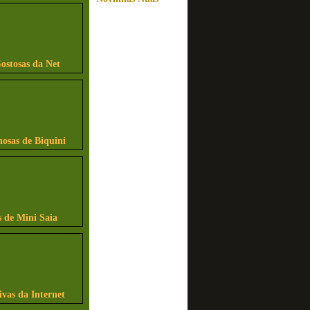
ostosas da Net
osas de Biquini
 de Mini Saia
ivas da Internet