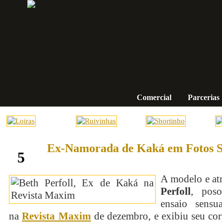
Comercial
Parcerias
Ex-Namorada de Kaká em Fotos S
fevereiro
5
A modelo e at
Perfoll
, pos
ensaio sensu
na
Revista Maxim
de dezembro, e exibiu seu cor