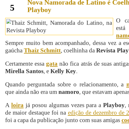
Nova Namorada de Latino é Coelh
abril
5
Playboy
O ca
es
nam
Sempre muito bem acompanhado, dessa vez a esc
gaúcha
Thaíz Schmitt
, coelhinha da
Revista Pla
Certamente essa
gata
não fica atrás de suas antig
Mirella Santos
, e
Kelly Key
.
Quando perguntada sobre o relacionamento, a
que ainda não era um
namoro
, que estavam apenas
A
loira
já posou algumas vezes para a
Playboy
,
de maior destaque foi na
edição de dezembro de 
foi a capa da publicação junto com suas amigas
co