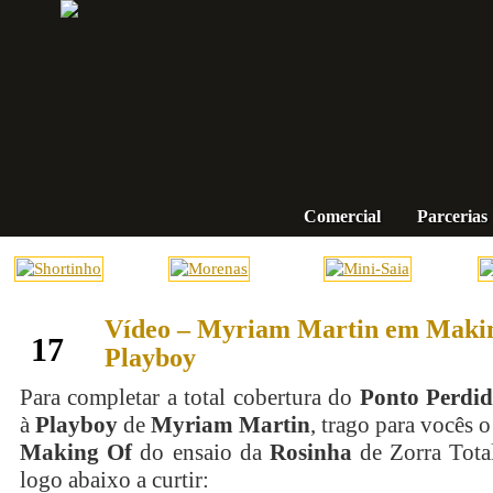
Comercial
Parcerias
Vídeo – Myriam Martin em Maki
maio
17
Playboy
Para completar a total cobertura do
Ponto Perdi
à
Playboy
de
Myriam Martin
, trago para vocês 
Making Of
do ensaio da
Rosinha
de Zorra Total
logo abaixo a curtir: