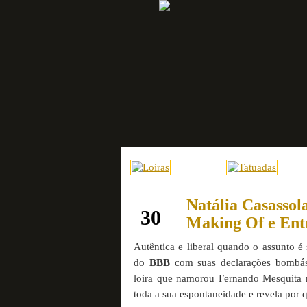
Natália Casassol
março
30
Making Of e Ent
Autêntica e liberal quando o assunto é
do
BBB
com suas declarações bombás
loira que namorou Fernando Mesquita 
toda a sua espontaneidade e revela por 