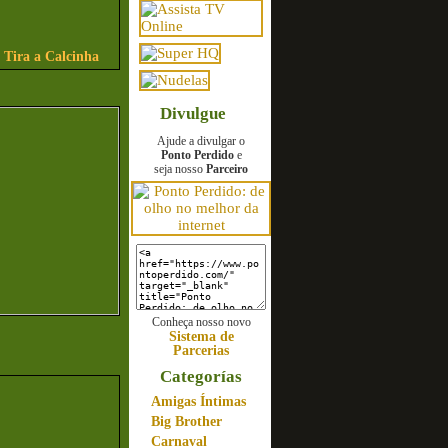
 Tira a Calcinha
Divulgue
Ajude a divulgar o
Ponto Perdido
e
seja nosso
Parceiro
Conheça nosso novo
Sistema de
Parcerias
Categorías
Amigas Íntimas
Big Brother
Carnaval