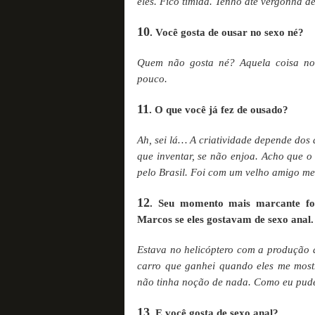
eles. Fico tímida. Tenho até vergonha d
10
. Você gosta de ousar no sexo né?
Quem não gosta né? Aquela coisa no
pouco.
11
. O que você já fez de ousado?
Ah, sei lá… A criatividade depende dos 
que inventar, se não enjoa. Acho que o
pelo Brasil. Foi com um velho amigo meu 
12
. Seu momento mais marcante fo
Marcos se eles gostavam de sexo anal.
Estava no helicóptero com a produção 
carro que ganhei quando eles me most
não tinha noção de nada. Como eu pude f
13
. E você gosta de sexo anal?