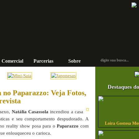
Comercial
Parcerias
Sobre
Contato
Destaques do
a no Paparazzo: Veja Fotos,
revista
 sexo,
Natália Casassola
incendiou a casa
ticas e seu comportamento despudorado. A
Loira Gostosa Mo
no reality show posa para o
Paparazzo
com
que enlouqueceu o carioca.