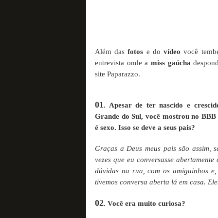
Além das
fotos
e do
vídeo
você tembé
entrevista onde a
miss gaúcha
despon
site Paparazzo.
01
. Apesar de ter nascido e cresci
Grande do Sul, você mostrou no BBB 
é sexo. Isso se deve a seus pais?
Graças a Deus meus pais são assim, se
vezes que eu conversasse abertamente c
dúvidas na rua, com os amiguinhos e, 
tivemos conversa aberta lá em casa. El
02
. Você era muito curiosa?