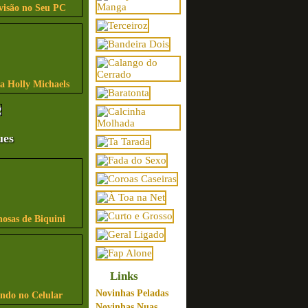
visão no Seu PC
sa Holly Michaels
ues
osas de Biquini
Links
Novinhas Peladas
indo no Celular
Novinhas Nuas