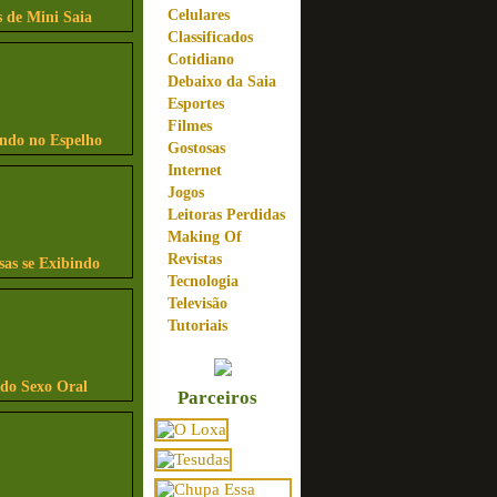
Celulares
 de Mini Saia
Classificados
Cotidiano
Debaixo da Saia
Esportes
Filmes
indo no Espelho
Gostosas
Internet
Jogos
Leitoras Perdidas
Making Of
Revistas
sas se Exibindo
Tecnologia
Televisão
Tutoriais
ndo Sexo Oral
Parceiros