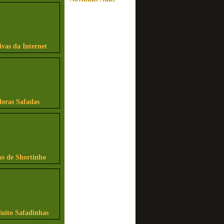
ivas da Internet
ras Safadas
as de Shortinho
uito Safadinhas