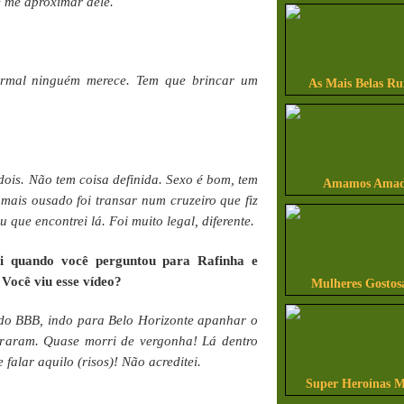
e me aproximar dele.
rmal ninguém merece. Tem que brincar um
As Mais Belas Ru
dois. Não tem coisa definida. Sexo é bom, tem
Amamos Amado
 mais ousado foi transar num cruzeiro que fiz
que encontrei lá. Foi muito legal, diferente.
i quando você perguntou para Rafinha e
 Você viu esse vídeo?
Mulheres Gostos
do BBB, indo para Belo Horizonte apanhar o
raram. Quase morri de vergonha! Lá dentro
alar aquilo (risos)! Não acreditei.
Super Heroínas M