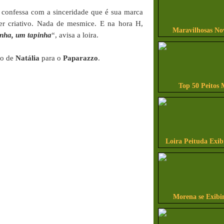
confessa com a sinceridade que é sua marca
er criativo. Nada de mesmice. E na hora H,
Maravilhosas No
inha, um tapinha
“, avisa a loira.
io de
Natália
para o
Paparazzo
.
Top 50 Peitos 
Loira Peituda Exi
Morena se Exibi