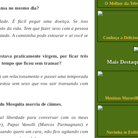
O Melhor da Tele
ansa no mesmo dia?
idade. É fácil pegar uma doença. Se isso
esto da vida. Tem que fazer sexo com a pessoa
ntade. A camisinha pode estourar e aí você se
Conheça a Delicio
estava praticamente virgem, por ficar três
Mais Destaq
r tempo que ficou sem transar?
i um relacionamento e passei uma temporada
estou sem sexo que vou sair transando com
Meninas Maravilh
ndo Mesquita morria de ciúmes.
tal liberdade para conversar com os meus
e), Papai Vanolli (Marcos Parmagnani) e
uando quero um cara, não fico agitando com
Novinha se Exib