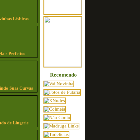
vinhas Lésbicas
Mais Perfeitos
Recomendo
bindo Suas Curvas
ndo de Lingerie