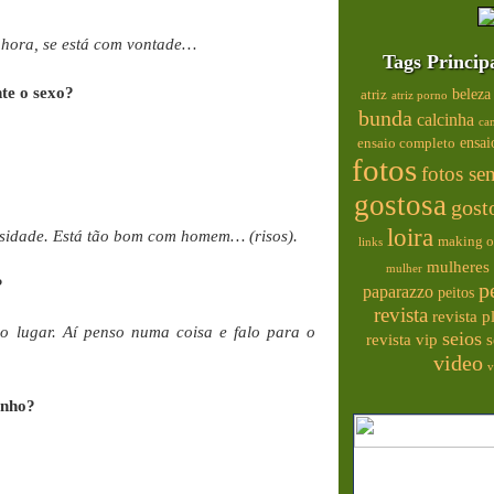
 hora, se está com vontade…
Tags Princip
te o sexo?
beleza
atriz
atriz porno
bunda
calcinha
ca
ensai
ensaio completo
fotos
fotos se
gostosa
gost
loira
iosidade. Está tão bom com homem… (risos).
making o
links
mulheres 
mulher
?
p
paparazzo
peitos
revista
revista 
o lugar. Aí penso numa coisa e falo para o
seios
s
revista vip
video
v
inho?