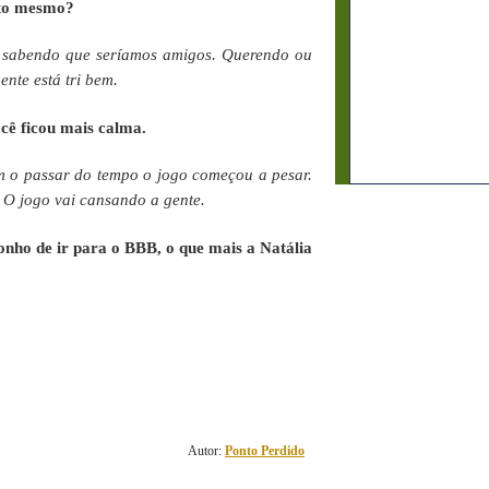
rto mesmo?
 sabendo que seríamos amigos. Querendo ou
ente está tri bem.
ocê ficou mais calma.
m o passar do tempo o jogo começou a pesar.
. O jogo vai cansando a gente.
sonho de ir para o BBB, o que mais a Natália
2
comentário(s)
Autor:
Ponto Perdido