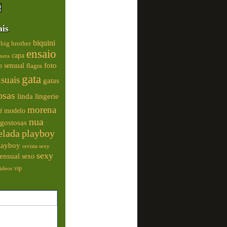
ais
biquini
big brother
ensaio
capa
mera
foto
o sensual
flagra
gata
nsuais
gatas
osas
linda
lingerie
morena
modelo
f
nua
gostosas
elada
playboy
playboy
revista sexy
sexy
ensual
sexo
vip
ideos