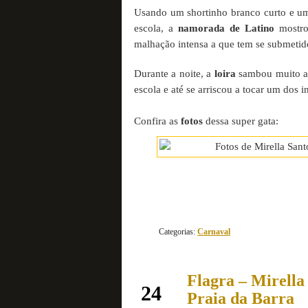
Usando um shortinho branco curto e um
escola, a
namorada de Latino
mostro
malhação intensa a que tem se submetid
Durante a noite, a
loira
sambou muito ao 
escola e até se arriscou a tocar um dos i
Confira as
fotos
dessa super gata:
Categorias:
Carnaval
Flagra – Mirella
outubro
24
Praia da Barra