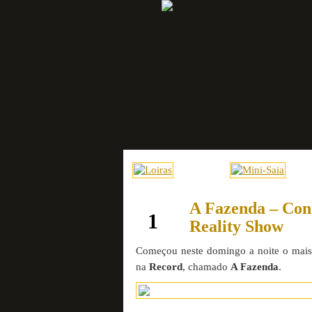
A Fazenda – Con
junho
1
Reality Show
Começou neste domingo a noite o mai
na
Record
, chamado
A Fazenda
.