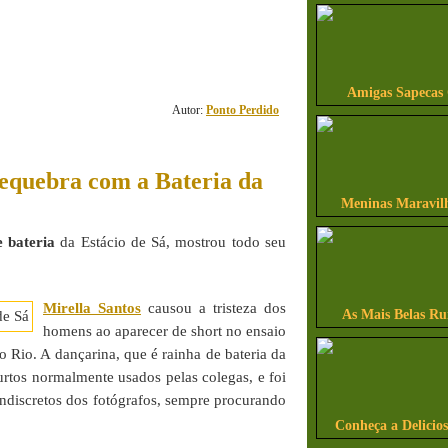
2
comentário(s)
Amigas Sapecas
Autor:
Ponto Perdido
equebra com a Bateria da
Meninas Maravilh
e bateria
da Estácio de Sá, mostrou todo seu
Mirella Santos
causou a tristeza dos
As Mais Belas Ru
homens ao aparecer de short no ensaio
o Rio. A dançarina, que é rainha de bateria da
urtos normalmente usados pelas colegas, e foi
 indiscretos dos fotógrafos, sempre procurando
Conheça a Delicio