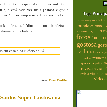
a blusa tomara que caia com o estandarte da
u que está cada vez mais
gostosa
e que a
Tags Princip
o nos últimos tempos está dando resultado.
beleza
atriz
atriz porno
bunda
lado de seus ‘súditos’, beijou a bandeira da
calcinha
ca
nstrumentos da bateria.
ensai
ensaio completo
fotos
fotos se
gostosa
gost
loira
making o
links
mulheres 
mulher
1
p
paparazzo
peitos
revista
revista 
comentário(s)
seios
s
revista vip
video
v
Autor:
Ponto Perdido
 Santos Super Gostosa na