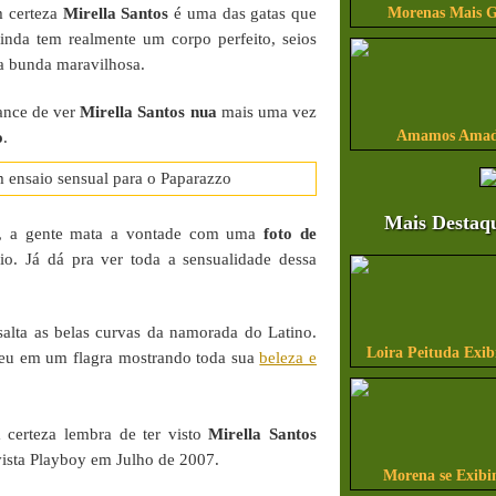
 certeza
Mirella Santos
é uma das gatas que
Morenas Mais G
inda tem realmente um corpo perfeito, seios
ma bunda maravilhosa.
hance de ver
Mirella Santos nua
mais uma vez
Amamos Amado
o
.
Mais Destaq
, a gente mata a vontade com uma
foto de
io. Já dá pra ver toda a sensualidade dessa
salta as belas curvas da namorada do Latino.
Loira Peituda Exi
eceu em um flagra mostrando toda sua
beleza e
certeza lembra de ter visto
Mirella Santos
vista Playboy em Julho de 2007.
Morena se Exibi