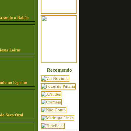
strando o Rabão
iosas Loiras
Recomendo
indo no Espelho
ndo Sexo Oral