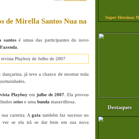
Super Heroínas M
s de Mirella Santos Nua na
a santos
é umas das participantes do novo
 Fazenda
.
dançarina, já teve a chance de mostrar toda
portunidades.
vista Playboy
em
julho de 2007
. Ela provou
u lindos
seios
e uma
bunda
maravilhosa.
Destaques
 sua carreira. A
gata
também faz sucesso no
os ver se ela irá se dar bem em sua nova