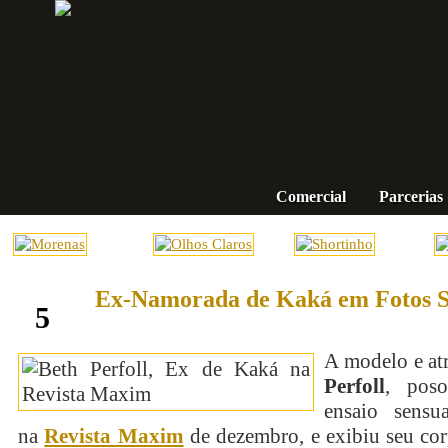
Comercial
Parcerias
Ex-Namorada de Kaká em Fotos S
fevereiro
5
A modelo e at
Perfoll
, pos
ensaio sensu
na
Revista Maxim
de dezembro, e exibiu seu cor