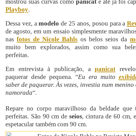
mostrou suas curvas como
panicat
e até já foi ca
Playboy
.
Dessa vez, a
modelo
de 25 anos, posou para a
Re
de agosto, em um ensaio simplesmente maravilhos
nas
fotos de Nicole Bahls
os belos seios da
m
muito bem explorados, assim como sua bele
perfeitas.
Em entrevista à publicação, a
panicat
revelo
paquerar desde pequena. “
Eu era muito
exibid
saber de paquerar. Às vezes, investia num menino e
namorada
“.
Repare no corpo maravilhoso da beldade que 
perfeitas. São 90 cm de
seios
, cintura de 60 cm,
espetacular também com 90 cm.