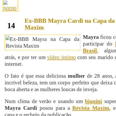
Ex-BBB Mayra Cardi na Capa da 
outubro
14
Maxim
Mayra
ficou c
participar do
Brasil
, algu
atrás, e por ter um
vídeo íntimo
com seu marido 
internet.
O fato é que essa deliciosa
mulher
de 28 anos, 
incrível beleza, tem um corpo perfeito que deixa
boca aberta e as mulheres loucas de inveja.
Num clima de verão e usando um
biquini
super
Mayra Cardi
posou para a
Revista Maxim
, 
capa e o recheio da publicação.