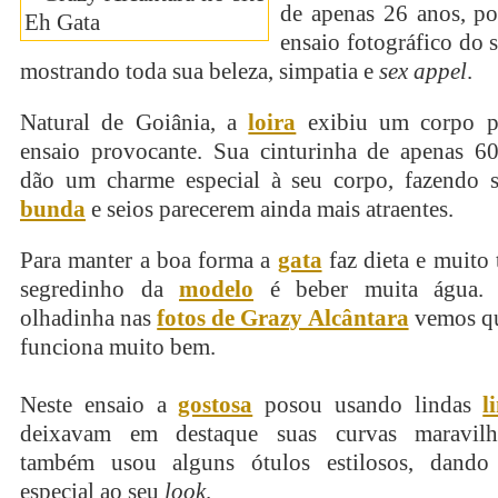
de apenas 26 anos, p
ensaio fotográfico do 
mostrando toda sua beleza, simpatia e
sex appel
.
Natural de Goiânia, a
loira
exibiu um corpo pe
ensaio provocante. Sua cinturinha de apenas 60
dão um charme especial à seu corpo, fazendo s
bunda
e seios parecerem ainda mais atraentes.
Para manter a boa forma a
gata
faz dieta e muito 
segredinho da
modelo
é beber muita água.
olhadinha nas
fotos de Grazy Alcântara
vemos qu
funciona muito bem.
Neste ensaio a
gostosa
posou usando lindas
l
deixavam em destaque suas curvas maravilh
também usou alguns ótulos estilosos, dand
especial ao seu
look
.