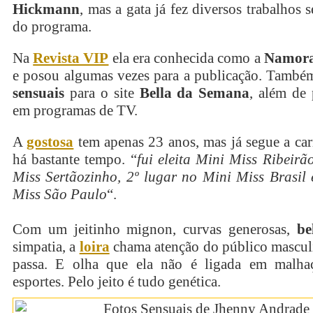
Hickmann
, mas a gata já fez diversos trabalhos 
do programa.
Na
Revista VIP
ela era conhecida como a
Namora
e posou algumas vezes para a publicação. També
sensuais
para o site
Bella da Semana
, além de 
em programas de TV.
A
gostosa
tem apenas 23 anos, mas já segue a carre
há bastante tempo. “
fui eleita Mini Miss Ribeirã
Miss Sertãozinho, 2º lugar no Mini Miss Brasil 
Miss São Paulo
“.
Com um jeitinho mignon, curvas generosas,
be
simpatia, a
loira
chama atenção do público mascul
passa. E olha que ela não é ligada em malh
esportes. Pelo jeito é tudo genética.