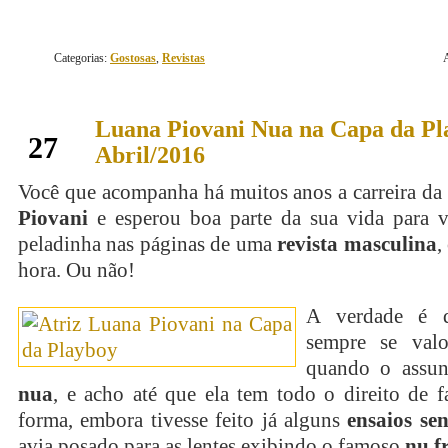
Categorias:
Gostosas
,
Revistas
Luana Piovani Nua na Capa da Pl
abril
27
Abril/2016
Você que acompanha há muitos anos a carreira da
Piovani
e esperou boa parte da sua vida para 
peladinha nas páginas de uma
revista masculina
,
hora. Ou não!
A verdade é
sempre se valo
quando o assun
nua
, e acho até que ela tem todo o direito de f
forma, embora tivesse feito já alguns
ensaios sen
avia posado para as lentes exibindo o famoso
nu f