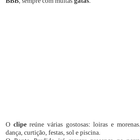
BBB
, sempre com muitas
gatas
.
O
clipe
reúne várias gostosas: loiras e morenas
dança, curtição, festas, sol e piscina.