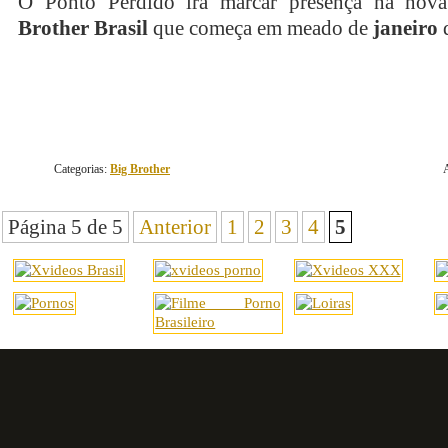
O Ponto Perdido irá marcar presença na nov
Brother Brasil
que começa em meado de
janeiro
d
Categorias:
Big Brother
Página 5 de 5
Anterior
1
2
3
4
5